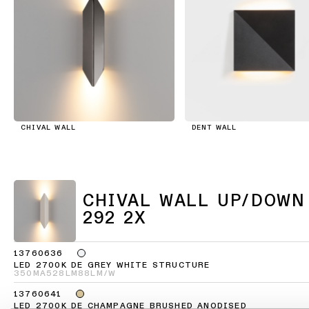
Blättern Sie durch den Ka
Ingenieure
Storys
Newsletter
abonnieren
Linear
Beleuchtung
Wo
Sie
CHIVAL WALL
DENT WALL
Schienensysteme
kaufen
können
Profilbeleuchtung
Jobangebote
CHIVAL WALL UP/DOWN
Beleuchtung
292 2X
für
Aufbaumontage
13760636
LED 2700K DE GREY WHITE STRUCTURE
350MA
528LM
88LM/W
Pendelleuchten
13760641
LED 2700K DE CHAMPAGNE BRUSHED ANODISED