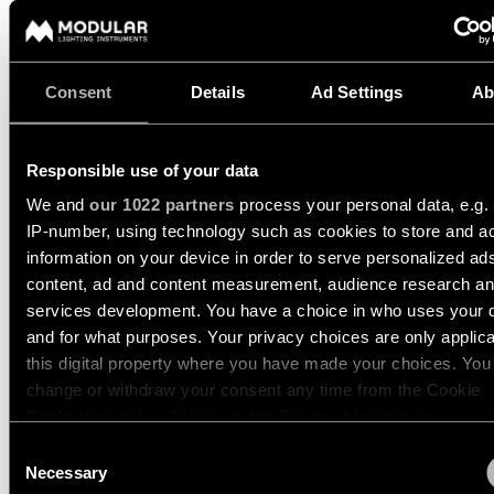
350MA
534LM
89LM/W
Wandbeleuchtung
13760680
LED 2700K DE BLACK CHROME
350MA
513LM
85LM/W
Nassbereiche
Consent
Details
Ad Settings
Ab
13760681
LED 2700K DE BLACK BRUSHED ANODISED
350MA
497LM
83LM/W
Warm
Responsible use of your data
Dim
Mehr anzeigen
(
14
)
Beleuchtung
We and
our 1022 partners
process your personal data, e.g.
IP-number, using technology such as cookies to store and a
information on your device in order to serve personalized ad
DENT WALL UP/DOWN L
content, ad and content measurement, audience research a
1X
services development. You have a choice in who uses your 
and for what purposes. Your privacy choices are only applic
this digital property where you have made your choices. You
DENT WALL UP/DOWN M
change or withdraw your consent any time from the Cookie
1X
Declaration or by clicking on the Privacy trigger icon.
Consent
If you allow, we would also like to:
Necessary
Selection