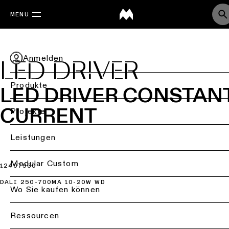
MENU
Anmelden
LED DRIVER
Produkte
LED DRIVER CONSTAN
CURRENT
Zurück
Projekte
Deckenbeleuchtung
Back
Leistungen
Beleuchtung
Deckenbeleuchtung
nach
Back
Modular Custom
12407930
-
Branche
Aufbau
DALI 250-700MA 10-20W WD
Projektberatung
Wo Sie kaufen können
Wohnraumbeleuchtun
Deckenbeleuchtung
-
Lichtplanung
Ressourcen
Bürobeleuchtung
Einbau
&