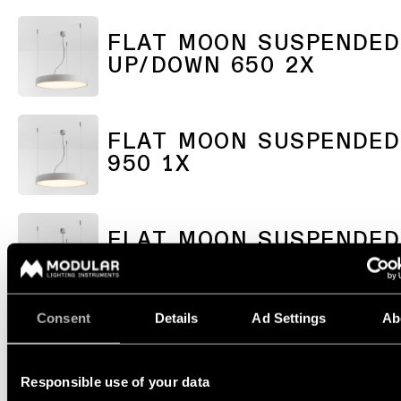
Blättern Sie durch den Ka
Ingenieure
FLAT MOON SUSPENDED
Storys
UP/DOWN 650 2X
Newsletter
abonnieren
Linear
Beleuchtung
FLAT MOON SUSPENDED
Wo
950 1X
Sie
Schienensysteme
kaufen
können
Profilbeleuchtung
FLAT MOON SUSPENDED
Jobangebote
UP/DOWN 950 2X
Beleuchtung
für
Aufbaumontage
Consent
Details
Ad Settings
Ab
Pendelleuchten
Responsible use of your data