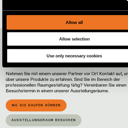
We use cookies and similar tracking technologies to persona
content and ads, to provide social media features and to ana
our traffic. We also share information about your use of our s
our social media, advertising and analytics partners.
Allow all
MÖCHTEN SIE MEHR ÜBER
Allow selection
UNSERE PRODUKTE
ERFAHREN?
Use only necessary cookies
Nehmen Sie mit einem unserer Partner vor Ort Kontakt auf, 
über unsere Produkte zu erfahren. Sind Sie im Bereich der
professionellen Raumgestaltung tätig? Vereinbaren Sie einen
Besuchstermin in einem unserer Ausstellungsräume.
WO SIE KAUFEN KÖNNEN
AUSSTELLUNGSRAUM BESUCHEN