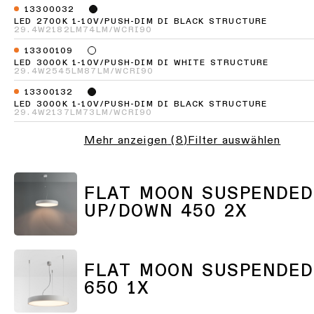
Einbau
anfordern
13300032
ALLE
LED 2700K 1-10V/PUSH-DIM DI BLACK STRUCTURE
PROJEKTE
Katalog
29.4W
2182LM
74LM/W
CRI90
ALLE
Angebot
PRODUKTE
für
QUICK-
13300109
ein
QUICK-
LINKS
LED 3000K 1-10V/PUSH-DIM DI WHITE STRUCTURE
29.4W
2545LM
87LM/W
CRI90
LINKS
Projekt
anfordern
13300132
LED 3000K 1-10V/PUSH-DIM DI BLACK STRUCTURE
Projektstorys
29.4W
2137LM
73LM/W
CRI90
Konfigurator
Technischer
für
Support
Mehr anzeigen
(
8
)
Filter auswählen
lineare
Personalisierte
Beleuchtung
Projektberatungen
Werden
Sie
FLAT MOON SUSPENDED
Partner
Neuheiten
UP/DOWN 450 2X
Einen
Ausstellungsraum
Produktstorys
besuchen
FLAT MOON SUSPENDED
QUICK-
Designer
LINKS
650 1X
Storys