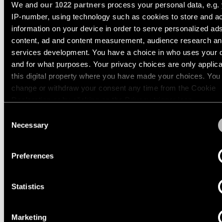
We and
our 1022 partners
process your personal data, e.g.
OPTISCHES ZUBEHÖR
Wandbeleuchtung
IP-number, using technology such as cookies to store and a
information on your device in order to serve personalized ad
Nassbereiche
content, ad and content measurement, audience research a
services development. You have a choice in who uses your 
and for what purposes. Your privacy choices are only applic
Warm
this digital property where you have made your choices. You
Dim
Beleuchtung
change or withdraw your consent any time from the Cookie
Declaration or by clicking on the Privacy trigger icon.
Consent
If you allow, we would also like to:
Necessary
Selection
Collect information about your geographical location 
can be accurate to within several meters
Preferences
Identify your device by actively scanning it for specifi
characteristics (fingerprinting)
Statistics
Find out more about how your personal data is processed an
your preferences in the
details section
.
Play
00:00
Marketing
Mute