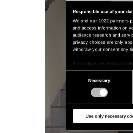
Responsible use of your dat
We and
our 1022 partners
pr
and access information on yo
audience research and servi
privacy choices are only app
withdraw your consent any tim
If you allow, we would also lik
Collect information a
Consent
Identify your device by
Necessary
Selection
Find out more about how your
We use cookies and similar t
analyze our traffic. We also 
partners.
Use only necessary co