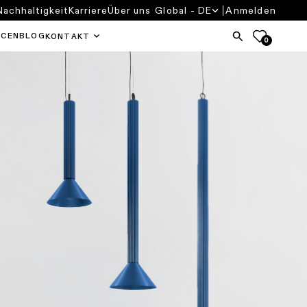
Nachhaltigkeit
Karriere
Über uns
Global - DE
Anmelden
RCEN
BLOG
KONTAKT
0