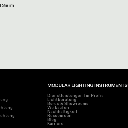
 Sie im
MODULAR LIGHTING INSTRUMENTS
Dienstleistungen für Profis
tung
Lichtberatung
Büros & Showrooms
chtung
Wo kaufen
Nachhaltigkeit
uchtung
Ressourcen
Blog
Karriere