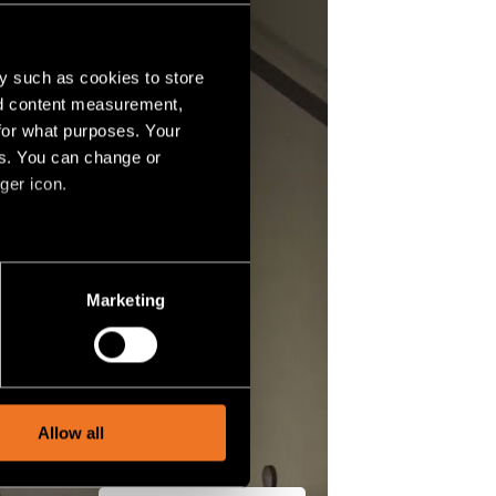
y such as cookies to store
nd content measurement,
for what purposes. Your
es. You can change or
ger icon.
several meters
Marketing
ails section
.
social media features and to
, advertising and analytics
Allow all