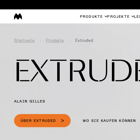
PRODUKTE
PROJEKTE
LE
Startseite
Produkte
Extruded
EXTRUD
ALAIN GILLES
ÜBER EXTRUDED
WO SIE KAUFEN KÖNNEN