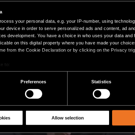
a
ocess your personal data, e.g. your IP-number, using technolog
ur device in order to serve personalized ads and content, ad a
ces development. You have a choice in who uses your data and 
licable on this digital property where you have made your choic
e from the Cookie Declaration or by clicking on the Privacy trig
e to:
bout your geographical location which can be accurate to within 
 actively scanning it for specific characteristics (fingerprinting)
Preferences
Statistics
 personal data is processed and set your preferences in the
det
racking technologies to personalize content and ads, to provide 
share information about your use of our site with our social media
okies
Allow selection