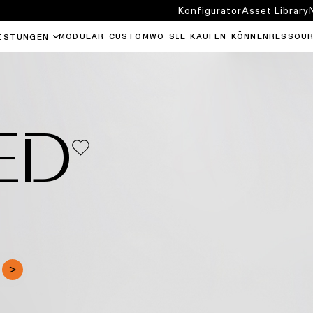
Konfigurator
Asset Library
MODULAR CUSTOM
WO SIE KAUFEN KÖNNEN
RESSOU
ISTUNGEN
ED