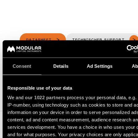
Einbau
anfordern
ALLE
PROJEKTE
Katalog
ALLE
Angebot
PRODUKTE
für
QUICK-
ein
QUICK-
LINKS
LINKS
Projekt
anfordern
DATASHEET
TECHNISCHER SUPPORT
Projektstorys
ANGEBOT ANFORDERN
Konfigurator
Technischer
für
Support
lineare
Consent
Details
Ad Settings
Ab
Personalisierte
Beleuchtung
Projektberatungen
Werden
SPEZIFIKATIONEN
Sie
Partner
Responsible use of your data
Neuheiten
We and
our 1022 partners
process your personal data, e.g.
COMPATIBELE PRODUCTEN
Einen
IP-number, using technology such as cookies to store and a
Ausstellungsraum
Produktstorys
besuchen
information on your device in order to serve personalized ad
content, ad and content measurement, audience research a
QUICK-
Designer
LINKS
services development. You have a choice in who uses your 
Storys
and for what purposes. Your privacy choices are only applic