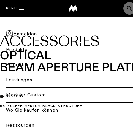
MENU
Anmelden
ACCESSORIES
Produkte
OPTICAL
BEAM APERTURE PLATE
Zurück
Projekte
Deckenbeleuchtung
Back
Leistungen
Beleuchtung
Deckenbeleuchtung
nach
Back
Modular Custom
13271332
-
Branche
Aufbau
54 SULFER MEDIUM BLACK STRUCTURE
Projektberatung
Wo Sie kaufen können
Wohnraumbeleuchtun
Deckenbeleuchtung
-
Lichtplanung
Ressourcen
Bürobeleuchtung
Einbau
&