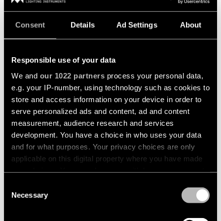
DIALux-
Studien
Gastgewerbebeleuchtung
Blog
Deckenbeleuchtung
-
Consent
Details
Ad Settings
About
Pendelleuchten
Produktanpassung
Einzelhandelsbeleuchtung
Kontakt
Deckenbeleuchtung
Projektangebote
Gesundheitsbeleuchtung
Responsible use of your data
Back
Konfigurator
+2
-
Beleuchtung
Profile
We and
our 1022 partners
process your personal data,
Lichtdienstleistungen
PASSAGE SEMI-RECESSED
NYTO SEMI-RECESSED
Reparatur
nach
für
Asset Library
e.g. your IP-number, using technology such as cookies to
&
Raum
Profis
Deckenbeleuchtung
Refurbishment
store and access information on your device in order to
-
Küchenbeleuchtung
serve personalized ads and content, ad and content
Nachhaltigkeit
Wenden
Stromschienen
Technische
Sie
measurement, audience research and services
Beratung
sich
Wohnzimmerbeleuchtung
development. You have a choice in who uses your data
Karriere
Wandbeleuchtung
an
and for what purposes. Your privacy choices are only
Ihren
Showroom-
Flurbeleuchtung
lokalen
applicable on this digital property where you have made
Über uns
Wandbeleuchtung
Besuch
Vertreter
your choices. You can change or withdraw your consent
-
SCHNELLZUGRIFFE
Aufbau
Showroom-
any time from the Cookie Declaration or by clicking on
Consent
Global - DE
Beleuchtung
Beantragen Sie eine Proje
+3
the Privacy trigger icon.
Necessary
Selection
Wandbeleuchtung
MINUDE SEMI-RECESSED
MEDARD SEMI-RECESSED
Partnernetzwerk
-
Arbeitsplatzbeleuchtung
Beleuchtungsdesign
If you allow, we would also like to: