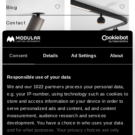
Projectadvies
Residentiële
Blog
Plafondverlichting
op
verlichting
-
maat
hanglampen
Contact
Horecaverlichting
Product
Plafondverlichting
op
Back
Linear Configurator
-
Gezondheidszorgverlichti
maat
profielen
Lichtdiensten
Verlichting
voor
Asset Library
+4
+1
Consent
Details
Ad Settings
About
Repair
per
professionals
Plafondverlichting
&
MINUDE
ruimte
PISTA TRACK 48V
-
refurbish
Duurzaamheid
Contacteer
track
Woonkamerverlichting
een
rails
Responsible use of your data
lokale
Technisch
Jobs
vertegenwoordiger
We and
our 1022 partners
process your personal data,
advies
Keukenverlichting
Wandverlichting
e.g. your IP-number, using technology such as cookies to
Over ons
Vraag
store and access information on your device in order to
Offerte
Gangverlichting
Wandverlichting
projectadvies
voor
serve personalized ads and content, ad and content
-
op
een
Global - NL
measurement, audience research and services
opbouw
Showroomverlichting
maat
project
aan
development. You have a choice in who uses your data
and for what purposes. Your privacy choices are only
Wandverlichting
Werkplekverlichting
Showroombezoek
+3
+7