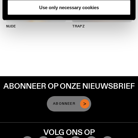
Use only necessary cookies
Engineering
Blader
stories
+2
+7
door
de
NUDE
TRAPZ
productcatalogus
Lineaire
verlichting
Abonneren
op
Railverlichting
de
nieuwsbrief
Profielverlichting
ABONNEER OP ONZE NIEUWSBRIEF
Partnernetwerk
Opbouwverlichting
Vacatures
ABONNEER
Pendelverlichting
VOLG ONS OP
Wandverlichting