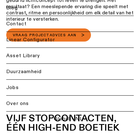
gedurfd lichtconcept tot leven te brengen. Het
Projectadvies
resultaat? Een meeslepende ervaring die speelt met
Residentiële
Blog
Plafondverlichting
op
verlichting
contrast, ritme en persoonlijkheid om elk detail van het
-
maat
interieur te versterken.
hanglampen
Contact
Horecaverlichting
Product
Plafondverlichting
VRAAG PROJECTADVIES AAN
op
Back
Linear Configurator
-
Gezondheidszorgverlichti
maat
profielen
Lichtdiensten
Verlichting
voor
Asset Library
Repair
per
professionals
Plafondverlichting
&
ruimte
-
refurbish
Duurzaamheid
Contacteer
track
Woonkamerverlichting
een
rails
lokale
Technisch
Jobs
vertegenwoordiger
advies
Keukenverlichting
Wandverlichting
Over ons
Vraag
Offerte
Gangverlichting
Wandverlichting
projectadvies
voor
-
VIJF STOPCONTACTEN,
op
een
Global - NL
opbouw
Showroomverlichting
maat
project
ÉÉN HIGH-END BOETIEK
aan
Wandverlichting
Werkplekverlichting
Showroombezoek