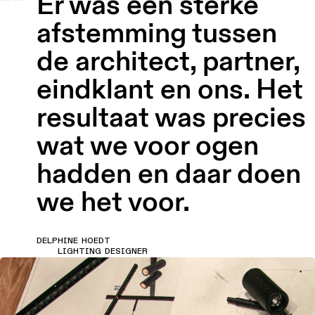
Er was een sterke
afstemming tussen
Warm
dim
de architect, partner,
verlichting
eindklant en ons. Het
Verlichting
resultaat was precies
vochtige
ruimtes
wat we voor ogen
hadden en daar doen
we het voor.
DELPHINE HOEDT
LIGHTING DESIGNER