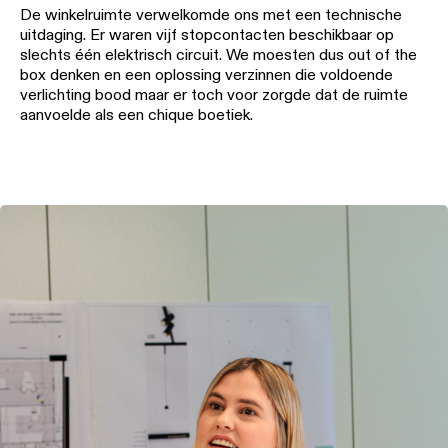
-
Vraag
De winkelruimte verwelkomde ons met een technische
inbouw
QUICK
een
ALLE
uitdaging. Er waren vijf stopcontacten beschikbaar op
LINKS
lichtontwerp
PROJECTEN
slechts één elektrisch circuit. We moesten dus out of the
aan
ALLE
box denken en een oplossing verzinnen die voldoende
PRODUCTEN
SNELKOPPELINGEN
verlichting bood maar er toch voor zorgde dat de ruimte
Partnernetwerk
Vraag
SNELKOPPELINGEN
aanvoelde als een chique boetiek.
een
projectofferte
Project
aan
stories
Catalogus
Linear
lighting
Technische
configurator
Projectadvies
ondersteuning
op
maat
Nieuwigheden
Word
een
partner
Product
stories
Bezoek
een
showroom
Designer
stories
SNELKOPPELINGEN