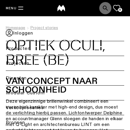
MENU
0
Homepage
Project stories
Inloggen
OPTIEK OCULI,
Producten
BREE (BE)
Terug
Projecten
Plafondverlichting
Back
Diensten
VAN CONCEPT NAAR
Verlichting
SCHOONHEID
Plafondverlichting
per
Terug
Modular Custom
-
sector
opbouw
Deze eigenzinnige brillenwinkel combineert een
Lichtstudie
excentriek karakter met high-end design, dus moest
Verkooplocaties
Retailverlichting
&
de verlichting hierbij passen. Lichtontwerper Delphine
Plafondverlichting
DIALux-
en accountmanager Glenn sloegen de handen in elkaar
-
ontwerpen
Bronnen
Kantoorverlichting
met Q-Light en architectenbureau LINT om een
inbouw