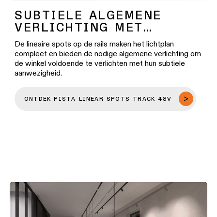
SUBTIELE ALGEMENE
VERLICHTING MET
LINEAIRE SPOTS
De lineaire spots op de rails maken het lichtplan
compleet en bieden de nodige algemene verlichting om
de winkel voldoende te verlichten met hun subtiele
aanwezigheid.
ONTDEK PISTA LINEAR SPOTS TRACK 48V