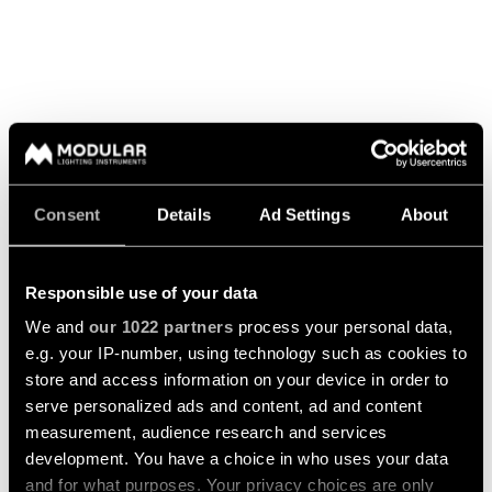
MEERWAARDE MET PISTA
TRACK 48V
Consent
Details
Ad Settings
About
De Pista Track 48V vormt een opvallend lijnenspel in de
ruimte. Door twee rails zij aan zij te plaatsen, creërden we
een dynamisch en spannend lichtontwerp. We losten het
Responsible use of your data
hoogteverschil van het plafond op door aan de ene kant
een rail met opbouwmontage te gebruiken en een
We and
our 1022 partners
process your personal data,
gependelde rail aan de andere kant. Uiteindelijk hadden we
e.g. your IP-number, using technology such as cookies to
slechts twee elektrische aansluitingen nodig om alles op
store and access information on your device in order to
een prachtige manier te verlichten, van de etalage tot de
serve personalized ads and content, ad and content
werktafels achteraan.
measurement, audience research and services
development. You have a choice in who uses your data
and for what purposes. Your privacy choices are only