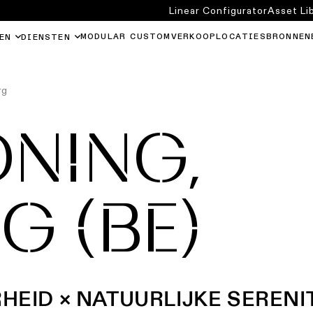
Linear Configurator
Asset Li
MODULAR CUSTOM
VERKOOPLOCATIES
BRONNEN
EN
DIENSTEN
rg
ONING,
G (BE)
EID × NATUURLIJKE SERENI