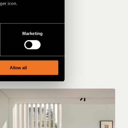
ger icon.
several meters
Marketing
ails section
.
social media features and to
, advertising and analytics
Allow all