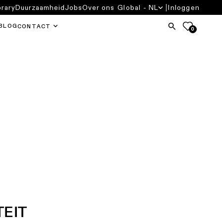
brary
Duurzaamheid
Jobs
Over ons
Global - NL
Inloggen
BLOG
CONTACT
0
TEIT