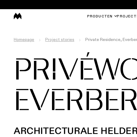
PRODUCTEN
PROJECT
Homepage
Project stories
Private Residence, Everbe
PRIVÉW
EVERBER
ARCHITECTURALE HELDERH