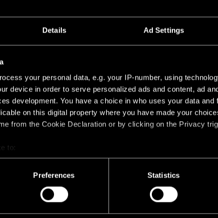
Details
Ad Settings
ND SURFACE
a
ocess your personal data, e.g. your IP-number, using technolog
ur device in order to serve personalized ads and content, ad a
ces development. You have a choice in who uses your data and 
licable on this digital property where you have made your choic
e from the Cookie Declaration or by clicking on the Privacy trig
e to:
bout your geographical location which can be accurate to within 
 actively scanning it for specific characteristics (fingerprinting)
Preferences
Statistics
 personal data is processed and set your preferences in the
det
racking technologies to personalize content and ads, to provide 