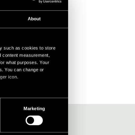
About
y such as cookies to store
nd content measurement,
for what purposes. Your
es. You can change or
ger icon.
several meters
Marketing
ails section
.
social media features and to