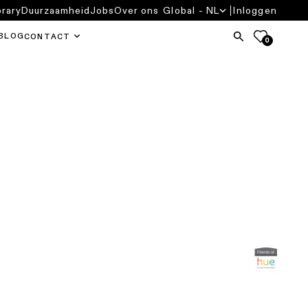
brary
Duurzaamheid
Jobs
Over ons
Global - NL
Inloggen
BLOG
CONTACT
0