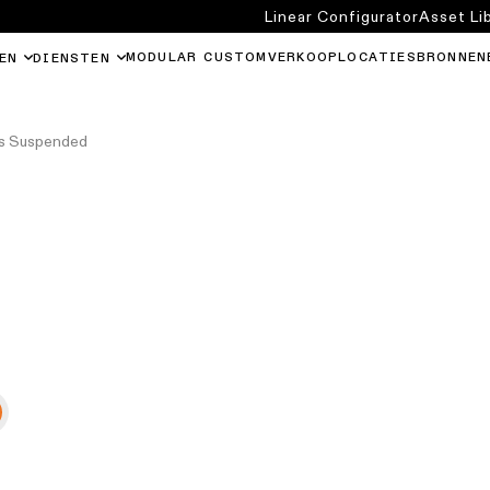
Linear Configurator
Asset Li
MODULAR CUSTOM
VERKOOPLOCATIES
BRONNEN
EN
DIENSTEN
as Suspended