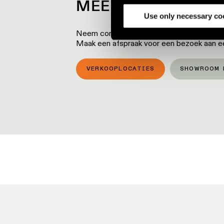
MEER WETEN OVER
analyze our traffic. We also 
partners.
Use only necessary co
Neem contact op met een van onze lokale p
Maak een afspraak voor een bezoek aan 
VERKOOPLOCATIES
SHOWROOM 