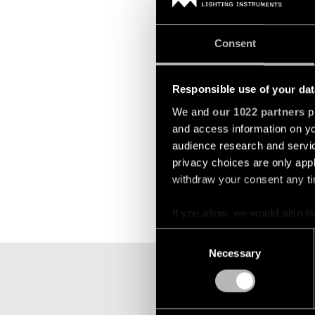
Consent
KOMPAS ROU
Responsible use of your dat
We and
our 1022 partners
pr
and access information on yo
audience research and servi
privacy choices are only app
withdraw your consent any tim
If you allow, we would also lik
Collect information a
Consent
Identify your device by
Necessary
Selection
Find out more about how your
We use cookies and similar t