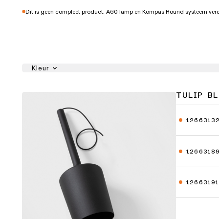
Dit is geen compleet product. A60 lamp en Kompas Round systeem verei
Kleur
TULIP B
1266313
1266318
1266319