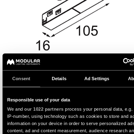
-
Vraag
inbouw
QUICK
een
ALLE
LINKS
lichtontwerp
PROJECTEN
aan
ALLE
PRODUCTEN
SNELKOPPELINGEN
Partnernetwerk
Vraag
SNELKOPPELINGEN
een
projectofferte
Project
aan
stories
Catalogus
Linear
lighting
Technische
configurator
Projectadvies
ondersteuning
op
maat
Consent
Details
Ad Settings
Ab
Nieuwigheden
Word
een
partner
DATASHEET
TECHNISCHE ONDERSTEUNING
Responsible use of your data
Product
stories
Bezoek
VRAAG EEN OFFERTE AAN
We and
our 1022 partners
process your personal data, e.g.
een
IP-number, using technology such as cookies to store and a
showroom
Designer
information on your device in order to serve personalized ad
stories
SNELKOPPELINGEN
content, ad and content measurement, audience research a