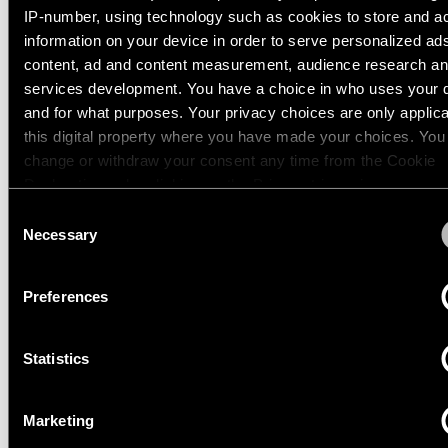
IP-number, using technology such as cookies to store and a
information on your device in order to serve personalized ad
Engineering
TRACK 48V PROFILE
Blader
stories
content, ad and content measurement, audience research a
door
SURFACE
de
services development. You have a choice in who uses your 
productcatalogus
and for what purposes. Your privacy choices are only applic
Lineaire
13410009
this digital property where you have made your choices. You
verlichting
1000 WHITE STRUCTURE
change or withdraw your consent any time from the Cookie
Abonneren
13410032
op
Declaration or by clicking on the Privacy trigger icon.
1000 BLACK STRUCTURE
Railverlichting
de
Consent
nieuwsbrief
13410109
If you allow, we would also like to:
Necessary
Selection
2000 WHITE STRUCTURE
Profielverlichting
Collect information about your geographical location 
13410132
Partnernetwerk
can be accurate to within several meters
2000 BLACK STRUCTURE
Preferences
Identify your device by actively scanning it for specifi
Opbouwverlichting
Toon meer
(
6
)
characteristics (fingerprinting)
Vacatures
Statistics
Find out more about how your personal data is processed an
Pendelverlichting
your preferences in the
details section
.
TRACK 48V PROFILE
Marketing
SURFACE HIGH
We use cookies and similar tracking technologies to persona
Wandverlichting