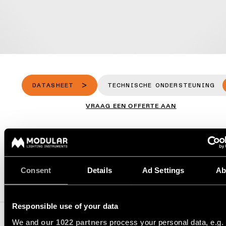
-
Vraag
inbouw
QUICK
een
ALLE
LINKS
lichtontwerp
PROJECTEN
aan
ALLE
PRODUCTEN
SNELKOPPELINGEN
Partnernetwerk
Vraag
SNELKOPPELINGEN
een
projectofferte
Project
aan
stories
Catalogus
DATASHEET
TECHNISCHE ONDERSTEUNING
Linear
lighting
Technische
VRAAG EEN OFFERTE AAN
configurator
Projectadvies
ondersteuning
op
maat
Nieuwigheden
Word
een
SPECIFICATIES
partner
Product
Consent
Details
Ad Settings
Ab
stories
Bezoek
COMPATIBELE PRODUCTEN
een
showroom
Responsible use of your data
Designer
stories
SNELKOPPELINGEN
We and
our 1022 partners
process your personal data, e.g.