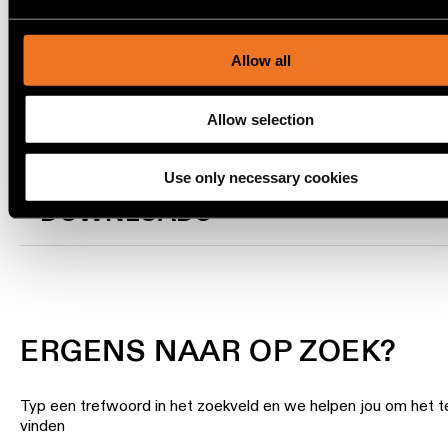
content and ads, to provide social media features and to ana
our traffic. We also share information about your use of our s
Warm
our social media, advertising and analytics partners.
TRACK 48V PROFILE
Allow all
dim
SUSPENDED UP/DOWN
verlichting
Allow selection
Verlichting
vochtige
Use only necessary cookies
ruimtes
DOWNLOADS
ERGENS NAAR OP ZOEK?
Typ een trefwoord in het zoekveld en we helpen jou om het t
vinden