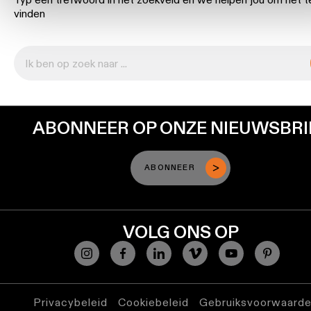
vinden
Warm
dim
verlichting
Verlichting
vochtige
ABONNEER OP ONZE NIEUWSBRI
ruimtes
ABONNEER
VOLG ONS OP
Privacybeleid
Cookiebeleid
Gebruiksvoorwaard