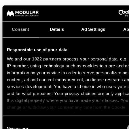
-
Vraag
inbouw
QUICK
een
ALLE
LINKS
lichtontwerp
PROJECTEN
aan
ALLE
PRODUCTEN
SNELKOPPELINGEN
Consent
Details
Ad Settings
Ab
Partnernetwerk
Vraag
SNELKOPPELINGEN
een
DATASHEET
TECHNISCHE ONDERSTEUNING
projectofferte
Project
aan
stories
Catalogus
VRAAG EEN OFFERTE AAN
Responsible use of your data
Linear
lighting
We and
our 1022 partners
process your personal data, e.g.
Technische
configurator
Projectadvies
ondersteuning
IP-number, using technology such as cookies to store and a
op
information on your device in order to serve personalized ad
SPECIFICATIES
maat
Nieuwigheden
Word
content, ad and content measurement, audience research a
een
services development. You have a choice in who uses your 
partner
COMPATIBELE PRODUCTEN
and for what purposes. Your privacy choices are only applic
Product
this digital property where you have made your choices. You
stories
Bezoek
change or withdraw your consent any time from the Cookie
een
showroom
Declaration or by clicking on the Privacy trigger icon.
Designer
Consent
stories
SNELKOPPELINGEN
If you allow, we would also like to:
Necessary