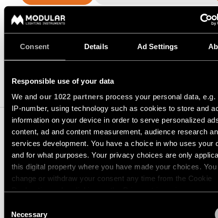
-
Vraag
inbouw
QUICK
een
VRAAG EEN OFFERTE AAN
ALLE
LINKS
lichtontwerp
PROJECTEN
aan
ALLE
PRODUCTEN
SNELKOPPELINGEN
Consent
Details
Ad Settings
Ab
Partnernetwerk
Vraag
SNELKOPPELINGEN
SPECIFICATIES
een
projectofferte
Project
aan
stories
Catalogus
Responsible use of your data
Linear
COMPATIBELE PRODUCTEN
lighting
We and
our 1022 partners
process your personal data, e.g.
Technische
configurator
IP-number, using technology such as cookies to store and a
Projectadvies
ondersteuning
op
information on your device in order to serve personalized ad
maat
content, ad and content measurement, audience research a
Nieuwigheden
Word
een
services development. You have a choice in who uses your 
partner
LOTIS ROUND RECESSE
and for what purposes. Your privacy choices are only applic
Product
ADJUSTABLE 97 1X
this digital property where you have made your choices. You
stories
Bezoek
change or withdraw your consent any time from the Cookie
een
Declaration or by clicking on the Privacy trigger icon.
showroom
10881302
Designer
GU10 BLACK MATT
Consent
stories
SNELKOPPELINGEN
If you allow, we would also like to:
Necessary
10881309
Selection