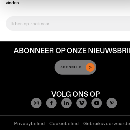
vinden
Warm
dim
verlichting
Verlichting
vochtige
ABONNEER OP ONZE NIEUWSBRI
ruimtes
ABONNEER
VOLG ONS OP
Privacybeleid
Cookiebeleid
Gebruiksvoorwaard