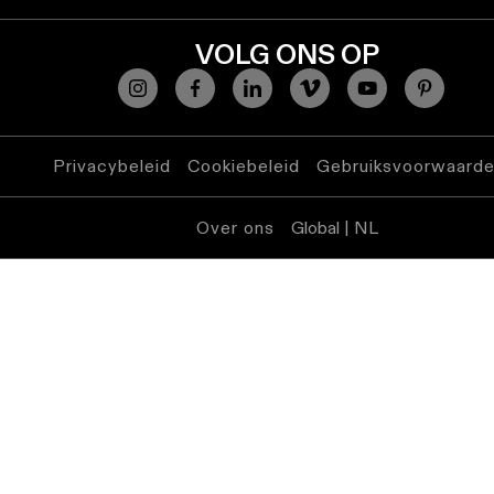
VOLG ONS OP
Warm
dim
verlichting
Verlichting
Privacybeleid
Cookiebeleid
Gebruiksvoorwaard
vochtige
ruimtes
Over ons
Global | NL