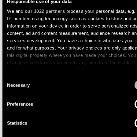
-
Responsible use of your data
Vraag
inbouw
QUICK
een
KOGEL SURFACE
KOGEL TRACK 48V
ALLE
We and
our 1022 partners
process your personal data, e.g.
LINKS
lichtontwerp
PROJECTEN
aan
IP-number, using technology such as cookies to store and a
ALLE
PRODUCTEN
SNELKOPPELINGEN
information on your device in order to serve personalized ad
Partnernetwerk
Vraag
content, ad and content measurement, audience research a
SNELKOPPELINGEN
een
services development. You have a choice in who uses your 
projectofferte
Project
and for what purposes. Your privacy choices are only applic
aan
stories
Catalogus
Linear
this digital property where you have made your choices. You
lighting
change or withdraw your consent any time from the Cookie
Technische
configurator
Projectadvies
ondersteuning
Declaration or by clicking on the Privacy trigger icon.
op
Consent
maat
Nieuwigheden
Word
If you allow, we would also like to:
Necessary
Selection
een
Collect information about your geographical location 
partner
can be accurate to within several meters
Product
Play
Preferences
Identify your device by actively scanning it for specifi
stories
00:00
Bezoek
characteristics (fingerprinting)
een
Mute
showroom
Statistics
Find out more about how your personal data is processed an
Designer
your preferences in the
details section
.
stories
SNELKOPPELINGEN