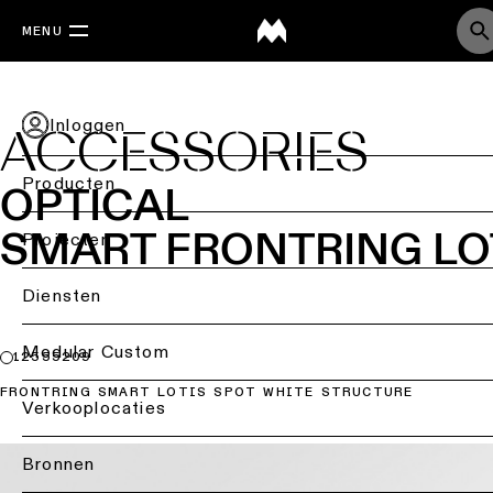
MENU
Inloggen
ACCESSORIES
Producten
OPTICAL
SMART FRONTRING LO
Terug
Projecten
Plafondverlichting
Back
Diensten
Verlichting
Plafondverlichting
per
Terug
Modular Custom
12555209
-
sector
opbouw
FRONTRING SMART LOTIS SPOT WHITE STRUCTURE
Lichtstudie
Verkooplocaties
Retailverlichting
&
Plafondverlichting
DIALux-
-
ontwerpen
Bronnen
Kantoorverlichting
inbouw