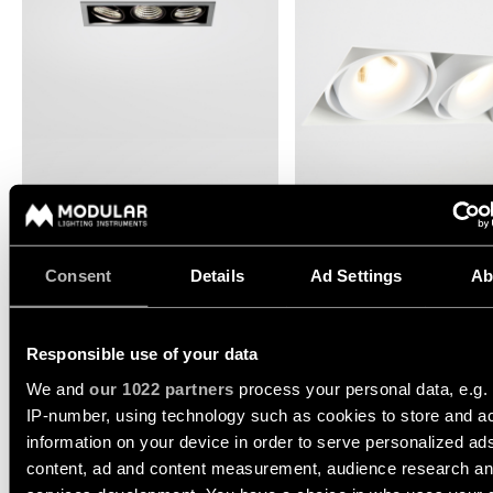
Engineering
Blader
stories
door
de
productcatalogus
Lineaire
verlichting
Abonneren
op
MINI-MULTIPLE SMART RING
MINI-MULTIPLE SMART RIN
Railverlichting
de
RECESSED
RECESSED TRIMLESS
nieuwsbrief
Consent
Details
Ad Settings
Ab
Profielverlichting
MINI-MULTIPLE SMART
Partnernetwerk
RING RECESSED
Opbouwverlichting
Responsible use of your data
ADJUSTABLE 1X
Vacatures
We and
our 1022 partners
process your personal data, e.g.
12524005
IP-number, using technology such as cookies to store and a
Pendelverlichting
LED 2700K DE ALUMINIUM MATT - BLACK MATT
500MA
707LM
77LM/W
information on your device in order to serve personalized ad
content, ad and content measurement, audience research a
12524009
Wandverlichting
LED 2700K DE WHITE STRUCTURE