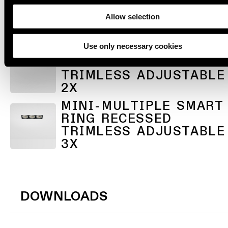
RING RECESSED
Allow selection
TRIMLESS ADJUSTABLE
1X
Use only necessary cookies
MINI-MULTIPLE SMART
RING RECESSED
TRIMLESS ADJUSTABLE
2X
MINI-MULTIPLE SMART
RING RECESSED
TRIMLESS ADJUSTABLE
3X
DOWNLOADS