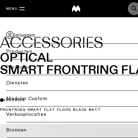
MENU
Inloggen
ACCESSORIES
Producten
OPTICAL
SMART FRONTRING FL
Terug
Projecten
Plafondverlichting
Back
Diensten
Verlichting
Plafondverlichting
per
Terug
Modular Custom
12553102
-
sector
opbouw
FRONTRING SMART FLAT FLOOD BLACK MATT
Lichtstudie
Verkooplocaties
Retailverlichting
&
Plafondverlichting
DIALux-
-
ontwerpen
Bronnen
Kantoorverlichting
inbouw