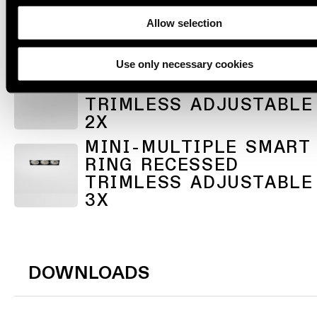
RING RECESSED
Allow selection
TRIMLESS ADJUSTABLE
1X
Use only necessary cookies
MINI-MULTIPLE SMART
RING RECESSED
TRIMLESS ADJUSTABLE
2X
MINI-MULTIPLE SMART
RING RECESSED
TRIMLESS ADJUSTABLE
3X
DOWNLOADS