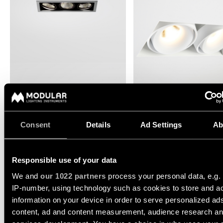
Engineering
Blader
stories
door
de
productcatalogus
Lineaire
verlichting
Abonneren
op
MINI-MULTIPLE SMART RING
MINI-MULTIPLE SMART RIN
Railverlichting
de
RECESSED
RECESSED TRIMLESS
nieuwsbrief
Consent
Details
Ad Settings
Ab
Profielverlichting
MINI-MULTIPLE SMART
Partnernetwerk
RING RECESSED
Opbouwverlichting
Responsible use of your data
ADJUSTABLE 1X
Vacatures
We and
our 1022 partners
process your personal data, e.g.
12524005
IP-number, using technology such as cookies to store and a
Pendelverlichting
LED 2700K DE ALUMINIUM MATT - BLACK MATT
500MA
707LM
77LM/W
information on your device in order to serve personalized ad
content, ad and content measurement, audience research a
12524009
Wandverlichting
LED 2700K DE WHITE STRUCTURE