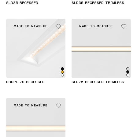
SLD35 RECESSED
SLD35 RECESSED TRIMLESS
Engineering
Blader
stories
door
de
MADE TO MEASURE
MADE TO MEASURE
productcat
Lineaire
verlichting
Abonneren
op
Railverlicht
de
nieuwsbrief
Profielverli
DRUPL 70 RECESSED
SLD75 RECESSED TRIMLESS
Partnernet
Opbouwverl
Vacatures
MADE TO MEASURE
Pendelverli
Wandverlich