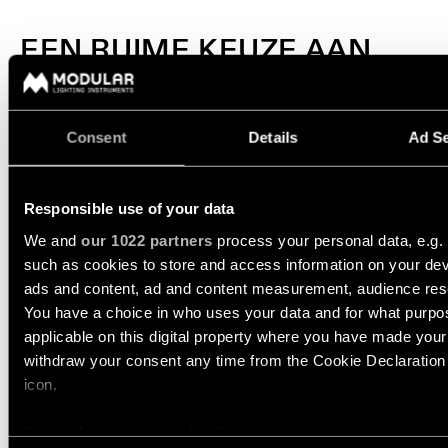
EEN RUIME KEUZE AAN
INBOUWPROFIELVERLICHTI
Er zijn diverse opties voor inbouwprofielverlichting
Consent
Details
Ad Se
beschikbaar in verschillende maten en vormmogelijkheden.
Lange, slanke inbouwprofielen kunnen worden gebruikt om
een strakke en moderne look te creëren, terwijl vierkante
Responsible use of your data
of ronde inbouwprofielen voor een meer traditionele
uitstraling kunnen zorgen. Bovendien kan de kleur van de
We and
our 1022 partners
process your personal data, e.g.
verzonken profielverlichting worden afgestemd op de
such as cookies to store and access information on your dev
bestaande inrichting of om een opvallend element in de
ads and content, ad and content measurement, audience res
kamer te creëren.
You have a choice in who uses your data and for what purpo
applicable on this digital property where you have made you
CREËER EEN LUXE SFEER
withdraw your consent any time from the Cookie Declaration o
MET INBOUWPROFIELEN
icon.
If you allow, we would also like to:
Inbouwprofielverlichting is ook zeer flexibel en kan worden