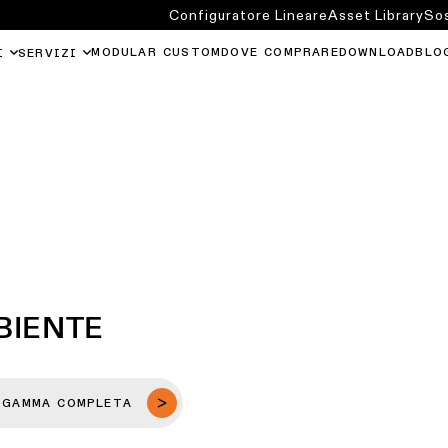
Configuratore Lineare
Asset Library
Sos
MODULAR CUSTOM
DOVE COMPRARE
DOWNLOAD
BLO
I
SERVIZI
BIENTE
 GAMMA COMPLETA