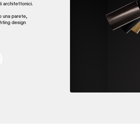
 architettonici.
so una parete,
ghting design