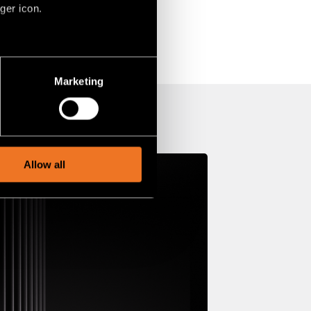
ger icon.
several meters
Marketing
ails section
.
social media features and to
, advertising and analytics
Allow all