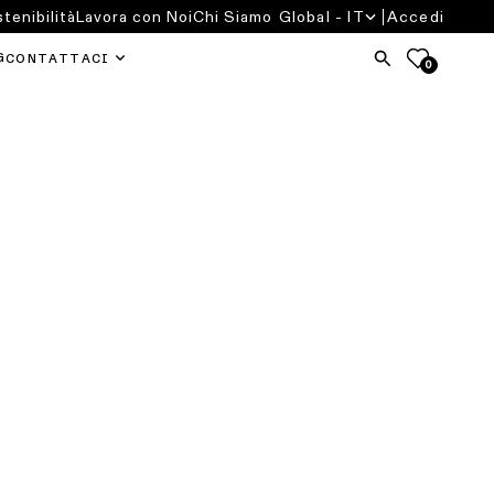
tenibilità
Lavora con Noi
Chi Siamo
Global - IT
Accedi
G
CONTATTACI
0