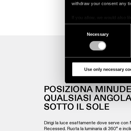
withdraw your consent any tim
If you allow, we would also lik
Collect information a
Consent
Identify your device by
Necessary
Selection
Find out more about how your
We use cookies and similar t
analyze our traffic. We also 
partners.
Use only necessary co
POSIZIONA MINUD
QUALSIASI ANGOL
SOTTO IL SOLE
Dirigi la luce esattamente dove serve con
Recessed. Ruota la luminaria di 360° e incli