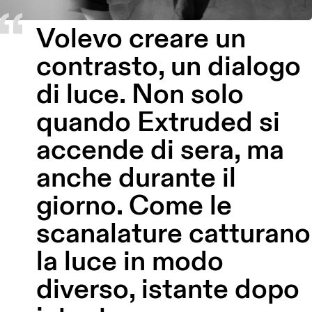
Storie
-
dei
incasso
Volevo creare un
progetti
Sfoglia
Illuminazione
il
contrasto, un dialogo
a
catalogo
Consulenze
parete
di
personalizzate
di luce. Non solo
-
prodotti
sui
semi-
progetti
quando Extruded si
incasso
Iscriviti
accende di sera, ma
alla
PRODOTTI
newsletter
anche durante il
COLLEGAMENTI
RAPIDI
giorno. Come le
Dove
acquistare
scanalature catturano
Configuratore
di
illuminazione
la luce in modo
Opportunità
lineare
di
lavoro
diverso, istante dopo
Novità