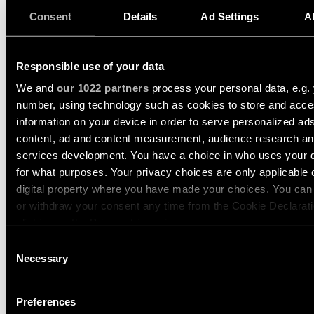
Consent
Details
Ad Settings
A
TRACK 48V
Aggiungi linee verticali d’impatto alla tua configurazione
Responsible use of your data
Pista Track 48V. Con la luce accesa o spenta, Extruded
We and
our 1022 partners
process your personal data, e.g. 
(Stripped) Track 48V gioca con luci e ombre grazie alle
number, using technology such as cookies to store and acc
scanalature lungo il suo profilo.
information on your device in order to serve personalized ad
SCOPRI EXTRUDED STRIPPED SUSPENDED
TRACK 48V
content, ad and content measurement, audience research a
services development. You have a choice in who uses your 
for what purposes. Your privacy choices are only applicable 
digital property where you have made your choices. You ca
or withdraw your consent any time from the Cookie Declarati
clicking on the Privacy trigger icon.
Consent
If you allow, we would also like to:
Necessary
Selection
Collect information about your geographical location 
can be accurate to within several meters
Preferences
Identify your device by actively scanning it for specifi