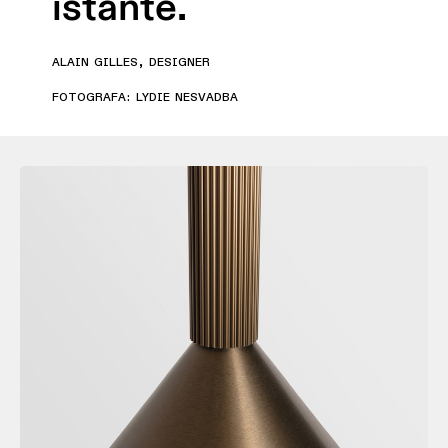
istante.
Storie
dei
ALAIN GILLES, DESIGNER
prodotti
FOTOGRAFA: LYDIE NESVADBA
Storie
dei
designer
Storie
di
ingegneria
Illuminazione
lineare
Illuminazione
a