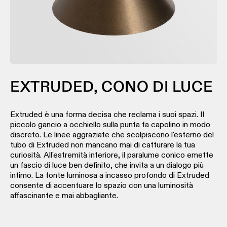
binario
Illuminazione
a
profilo
Illuminazione
EXTRUDED, CONO DI LUCE
a
superficie
Extruded è una forma decisa che reclama i suoi spazi. Il
piccolo gancio a occhiello sulla punta fa capolino in modo
Illuminazione
discreto. Le linee aggraziate che scolpiscono l'esterno del
sospesa
tubo di Extruded non mancano mai di catturare la tua
curiosità. All'estremità inferiore, il paralume conico emette
un fascio di luce ben definito, che invita a un dialogo più
Illuminazione
intimo. La fonte luminosa a incasso profondo di Extruded
a
consente di accentuare lo spazio con una luminosità
parete
affascinante e mai abbagliante.
Ambienti
umidi