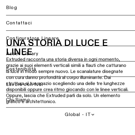
per
Blog
Illuminazione
uffici
a
Progetti
soffitto
di
Contattaci
Illuminazione
-
illuminazione
hospitality
incasso
&
studi
Torna
Configuratore Lineare
UNA STORIA DI LUCE E
DIALux
indietro
Illuminazione
Illuminazione
retail
LINEE
Servizi
a
Asset Library
soffitto
Personalizzazione
di
Extruded racconta una storia diversa in ogni momento,
-
di
illuminazione
Illuminazione
grazie ai suoi elementi verticali simili a flauti che catturano
semi-
un
per
healthcare
Sostenibilità
la luce in modo sempre nuovo. Le scanalature disegnate
incasso
prodotto
professionisti
con cura danno profondità al corpo illuminante. Dai
Illuminazione
struttura al tuo spazio scegliendo una delle tre lunghezze
per
Lavora con Noi
Contatta
Illuminazione
Preventivi
disponibili oppure crea ritmo giocando con le linee verticali.
ambiente
un
a
Oppure, lascia che Extruded parli da solo. Un elemento
rappresentante
soffitto
Chi Siamo
Illuminazione
Repair
locale
grafico e architettonico.
-
per
&
sospensione
cucina
refurbish
Global - IT
Riechi una consulenz
Illuminazione
Illuminazione
Consigli
a
Richiedi
per
tecnici
soffitto