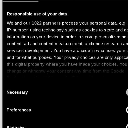
13750009
Storie
Responsible use of your data
LED 3000K DE WHITE STRUCTURE - WHITE STRUCTURE
dei
We and
our 1022 partners
process your personal data, e.g.
prodotti
13750035
IP-number, using technology such as cookies to store and a
LED 3000K DE BLACK STRUCTURE - BLACK CHROME
information on your device in order to serve personalized ad
13750056
Storie
content, ad and content measurement, audience research a
LED 3000K DE BLACK STRUCTURE - BLACK STRUCTURE
dei
services development. You have a choice in who uses your 
designer
13750063
LED 3000K DE WHITE STRUCTURE - SILVER CHROME
and for what purposes. Your privacy choices are only applic
this digital property where you have made your choices. You
Mostra di più
(
4
)
Storie
change or withdraw your consent any time from the Cookie
di
Declaration or by clicking on the Privacy trigger icon.
ingegneria
GEOMETRY SUSPENDED
Consent
If you allow, we would also like to:
ADJUSTABLE 672X1288
Necessary
Selection
Illuminazione
2X
Collect information about your geographical location 
lineare
can be accurate to within several meters
Preferences
Identify your device by actively scanning it for specifi
Illuminazione
GEOMETRY SUSPENDED
characteristics (fingerprinting)
a
Statistics
Find out more about how your personal data is processed an