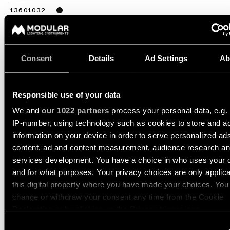
13601032
LED 2700K DE BLACK STRUCTURE
Storie
500MA
588LM
82LM/W
dei
13601109
prodotti
LED 3000K DE WHITE STRUCTURE
500MA
702LM
98LM/W
Consent
Details
Ad Settings
Ab
13601132
Storie
LED 3000K DE BLACK STRUCTURE
dei
500MA
610LM
85LM/W
designer
Responsible use of your data
Mostra di più
(
2
)
We and
our 1022 partners
process your personal data, e.g.
Storie
IP-number, using technology such as cookies to store and a
di
information on your device in order to serve personalized ad
ingegneria
MARBULITO JACK
content, ad and content measurement, audience research a
ADJUSTABLE 41 1X
services development. You have a choice in who uses your 
Illuminazione
and for what purposes. Your privacy choices are only applic
lineare
this digital property where you have made your choices. You
change or withdraw your consent any time from the Cookie
MARBULITO JACK
Declaration or by clicking on the Privacy trigger icon.
Illuminazione
SUSPENDED 41 1X
a
Consent