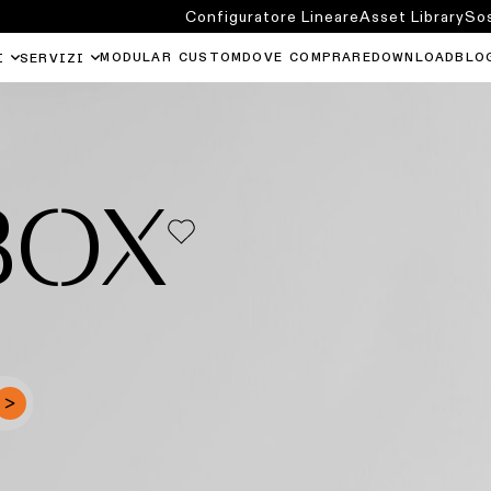
Configuratore Lineare
Asset Library
Sos
MODULAR CUSTOM
DOVE COMPRARE
DOWNLOAD
BLO
I
SERVIZI
BOX