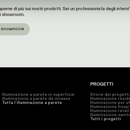
perne di più sui nostri prodotti. Sei un professionista degli intern
ri showroom.
O SHOWROOM
PROGETTI
Illuminazione a parete in superficie
Storie dei progetti
Illuminazione a parete da incasso
Illuminazione resid
Tutta l'illuminazione a parete
Illuminazione per uf
Illuminazione hospi
Illuminazione retail
Illuminazione sanit
Tutti i progetti