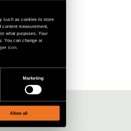
y such as cookies to store
nd content measurement,
for what purposes. Your
es. You can change or
ger icon.
several meters
Marketing
ails section
.
social media features and to
, advertising and analytics
Allow all