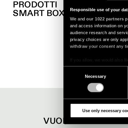
PRODOTTI
Responsible use of your dat
SMART BOX
We and
our 1022 partners
pr
and access information on yo
audience research and servi
privacy choices are only app
withdraw your consent any tim
SMART BOX SURFACE
If you allow, we would also lik
Collect information a
Consent
Identify your device by
Necessary
Selection
Find out more about how your
We use cookies and similar t
analyze our traffic. We also 
partners.
Use only necessary co
VUOI SAPERNE DI P