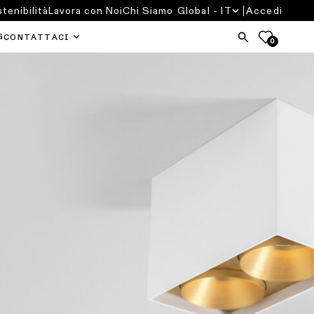
tenibilità
Lavora con Noi
Chi Siamo
Global - IT
Accedi
G
CONTATTACI
0