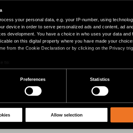
a
ocess your personal data, e.g. your IP-number, using technolog
ur device in order to serve personalized ads and content, ad a
ces development. You have a choice in who uses your data and 
licable on this digital property where you have made your choic
e from the Cookie Declaration or by clicking on the Privacy trig
e to:
bout your geographical location which can be accurate to within 
 actively scanning it for specific characteristics (fingerprinting)
Preferences
Statistics
 personal data is processed and set your preferences in the
det
racking technologies to personalize content and ads, to provide 
share information about your use of our site with our social media
okies
Allow selection
IÙ SUI NOSTRI PRODOTTI?