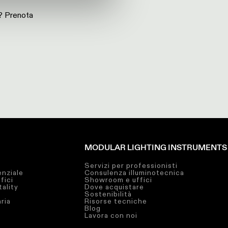
i? Prenota
MODULAR LIGHTING INSTRUMENTS
Servizi per professionisti
enziale
Consulenza illuminotecnica
fici
Showroom e uffici
tality
Dove acquistare
Sostenibilità
aria
Risorse tecniche
Blog
Lavora con noi