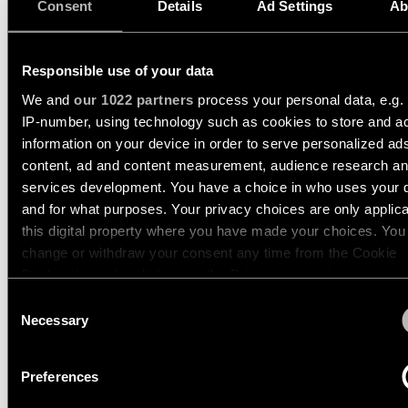
Consent
Details
Ad Settings
Ab
14232832
LED 1800-3000K WD DE BLACK STRUCTURE
350MA
955LM
80LM/W
Storie
dei
Responsible use of your data
prodotti
MARBUL KOMPAS
We and
our 1022 partners
process your personal data, e.g.
SUSPENDED ADJUSTABL
IP-number, using technology such as cookies to store and a
109 1X
Storie
information on your device in order to serve personalized ad
dei
designer
content, ad and content measurement, audience research a
services development. You have a choice in who uses your 
MARBUL RECESSED
and for what purposes. Your privacy choices are only applic
ADJUSTABLE 115 1X
Storie
this digital property where you have made your choices. You
di
ingegneria
change or withdraw your consent any time from the Cookie
Declaration or by clicking on the Privacy trigger icon.
MARBUL RECESSED
Consent
Illuminazione
ADJUSTABLE 115 2X
If you allow, we would also like to:
Necessary
lineare
Selection
Collect information about your geographical location 
can be accurate to within several meters
Illuminazione
Preferences
Identify your device by actively scanning it for specifi
MARBUL SURFACE
a