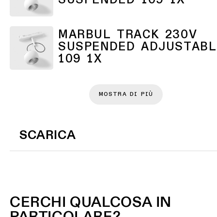
SUSPENDED 109 1X
Warm
MARBUL TRACK 230V
Dim
SUSPENDED ADJUSTABL
109 1X
MOSTRA DI PIÙ
SCARICA
CERCHI QUALCOSA IN
PARTICOLARE?