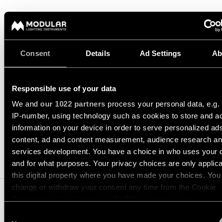
un
soggiorno
-
progetto
profili
Visita
illuminotecnico
Illuminazione
i
per
nostri
Illuminazione
Richiedi
corridoio
showroom
a
un
Consent
Details
Ad Settings
Ab
soffitto
preventivo
QUICK
-
SCHEDA TECNICA
TECHNICAL SUPPORT
LINKS
Illuminazione
per
binari
per
un
RICHIEDI UN PREVENTIVO
showroom
progetto
Responsible use of your data
Illuminazione
Rete
We and
our 1022 partners
process your personal data, e.g.
a
di
Illuminazione
Supporto
parete
IP-number, using technology such as cookies to store and a
partner
per
tecnico
SPECIFICHE
spazi
information on your device in order to serve personalized ad
di
Illuminazione
content, ad and content measurement, audience research a
Diventa
lavoro
Catalogo
a
services development. You have a choice in who uses your 
un
parete
PRODOTTI COMPATIBILI
partner
and for what purposes. Your privacy choices are only applic
-
PROGETTI
superficie
this digital property where you have made your choices. You
COLLEGAMENTI
Prenota una visita in
change or withdraw your consent any time from the Cookie
RAPIDI
showroom
Illuminazione
Declaration or by clicking on the Privacy trigger icon.
a
COLLEGAMENTI
Consent
parete
RAPIDI