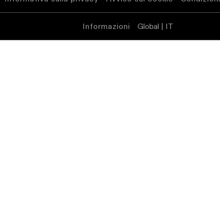
binario
Informazioni
Global | IT
Illuminazione
a
profilo
Illuminazione
a
superficie
Illuminazione
sospesa
Illuminazione
a
parete
Ambienti
umidi