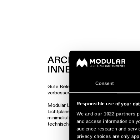
ARCHITEKTURBELE
INNENRÄUME
Consent
Gute Beleuchtung kann weit mehr als einen 
verbessert den Sehkomfort und schafft A
Responsible use of your dat
Modular Lighting Instruments entwickelt un
Lichtplaner und Fachplaner auf der ganzen
We and
our 1022 partners
pr
minimalistisches Design mit innovativer I
and access information on yo
technische Leistung mit zeitloser Ästhetik
audience research and servi
privacy choices are only app