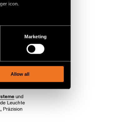
ger icon.
several meters
zusammen, um
Marketing
nsere
ails section
.
.
social media features and to
, advertising and analytics
Allow all
systeme
und
ede Leuchte
, Präzision