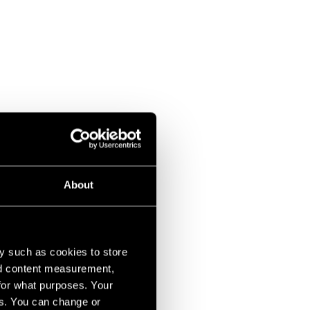
E
About
rvor,
tekten,
ten
y such as cookies to store
hste
nd content measurement,
for what purposes. Your
es. You can change or