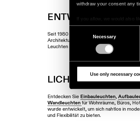
withdraw your consent any tim
ENTWICKELT UND G
If you allow, we would also lik
Collect information a
Consent
Seit 1980 arbeitet Modular Lighting Instr
Identify your device by
Necessary
Selection
Architekturbeleuchtung zu entwickeln, die 
Find out more about how your
Leuchten kommen weltweit in Wohn-, Hotel
We use cookies and similar t
analyze our traffic. We also 
partners.
Use only necessary co
LICHTLÖSUNGEN F
Entdecken Sie
Einbauleuchten
,
Aufbaule
Wandleuchten
für Wohnräume, Büros, Hot
wurde entwickelt, um sich nahtlos in mode
und Flexibilität zu bieten.