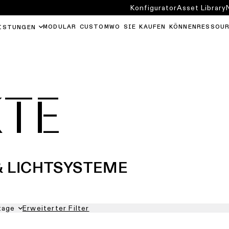
Konfigurator
Asset Library
MODULAR CUSTOM
WO SIE KAUFEN KÖNNEN
RESSOU
ISTUNGEN
TE
& LICHTSYSTEME
tage
Erweiterter Filter