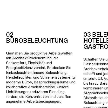
02
03 BEL
BÜROBELEUCHTUNG
HOTELL
GASTR
Gestalten Sie produktive Arbeitswelten
mit Architekturbeleuchtung, die
Schaffen Sie u
Sehkomfort, Flexibilität und
Gästeerlebnis
Energieeffizienz vereint. Entdecken Sie
Architekturbe
Einbauleuchten, lineare Beleuchtung,
schafft und je
Pendelleuchten und Schienensysteme für
unterstützt. V
moderne Büros, Besprechungsräume und
bis hin zu Bar
kollaborative Arbeitsbereiche. Unsere
kombinieren u
Lichtlösungen reduzieren Blendung,
Allgemeinbele
fördern die Konzentration und schaffen
Akzentbeleuch
angenehme Arbeitsbedingungen.
Beleuchtung z
einer hochwert