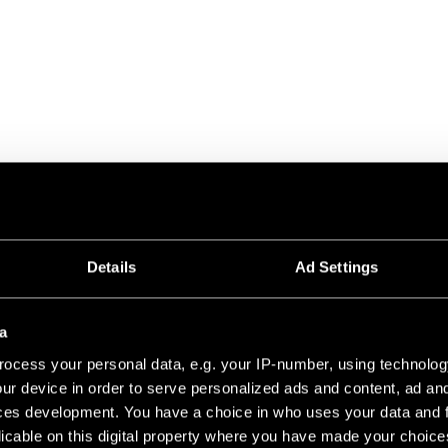
UCHTUNG FÜR INSPIRIEREND
Details
Ad Settings
Raum erhellen. Sie unterstreicht Architektur, hebt Materialien he
tmosphäre.
a
d produziert Architekturbeleuchtung für Architekten, Innenarchi
 Welt. Seit 1980 verbinden unsere in Belgien entwickelten Leuch
ocess your personal data, e.g. your IP-number, using technolog
ngenieurskunst. Das Ergebnis sind Beleuchtungslösungen, die höc
ur device in order to serve personalized ads and content, ad a
 vereinen.
ces development. You have a choice in who uses your data and 
licable on this digital property where you have made your choic