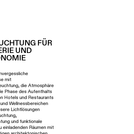
EUCHTUNG FÜR
ERIE UND
ONOMIE
nvergessliche
se mit
leuchtung, die Atmosphäre
de Phase des Aufenthalts
on Hotels und Restaurants
s und Wellnessbereichen
nsere Lichtlösungen
uchtung,
tung und funktionale
u einladenden Räumen mit
igen architektonischen