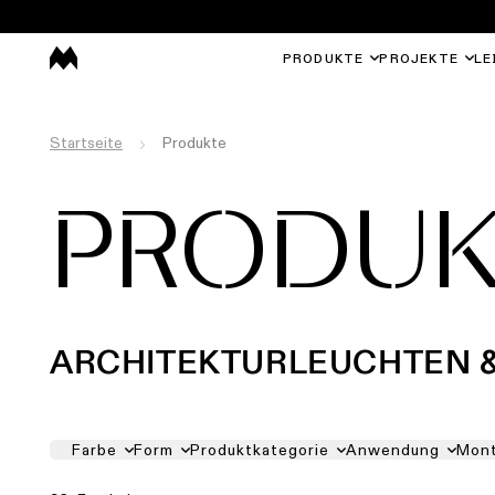
PRODUKTE
PROJEKTE
LE
Startseite
Produkte
PRODUK
ARCHITEKTURLEUCHTEN 
PRODUCT FILTER LIST
Farbe
Form
Produktkategorie
Anwendung
Mon