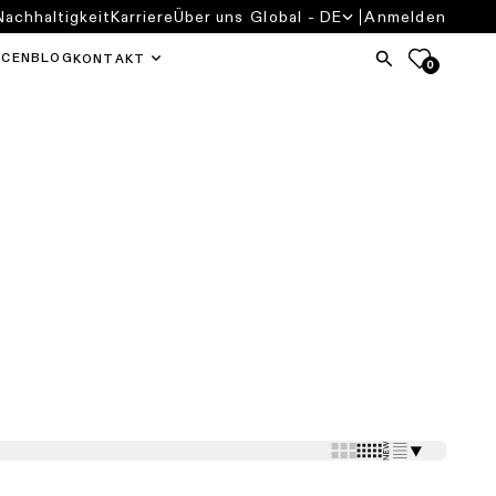
Nachhaltigkeit
Karriere
Über uns
Global - DE
Anmelden
RCEN
BLOG
KONTAKT
0
⯆