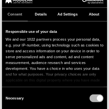
de
Blog
bureau
Éclairage
Conseil
de
en
Consent
Details
Ad Settings
About
plafond
éclairage
Nous contacter
Éclairage
-
pour
hôtelier
encastré
votre
Back
Configurateur
projet
Responsible use of your data
+2
Éclairage
Services
Éclairage
PASSAGE SEMI-RECESSED
NYTO SEMI-RECESSED
retail
We and
our 1022 partners
process your personal data,
de
Personnalisation
d’éclairage
Bibliothèque de Ressources
e.g. your IP-number, using technology such as cookies to
plafond
d’un
pour
Éclairage
store and access information on your device in order to
-
produit
professionnels
santé
Durabilité
suspensions
serve personalized ads and content, ad and content
Contactez
measurement, audience research and services
Éclairage
Devis
un
Éclairage
pour
par
Emplois
development. You have a choice in who uses your data
représentant
de
projets
pièce
local
and for what purposes. Your privacy choices are only
plafond
applicable on this digital property where you have made
À Propos de Nous
-
Éclairage
Réparation
profils
de
Demandez l'étude de votre
your choices. You can change or withdraw your consent
&
cuisine
any time from the Cookie Declaration or by clicking on
modernisation
Global - FR
Consent
+3
Éclairage
LED
Demandez
the Privacy trigger icon.
Necessary
Selection
de
MINUDE SEMI-RECESSED
MEDARD SEMI-RECESSED
Éclairage
un
plafond
du
design
Conseils