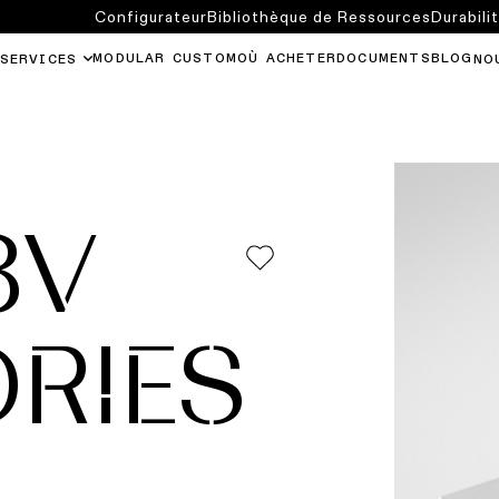
Configurateur
Bibliothèque de Ressources
Durabili
MODULAR CUSTOM
OÙ ACHETER
DOCUMENTS
BLOG
SERVICES
NO
8V
RIES