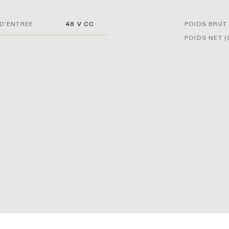
D’ENTRÉE
48 V CC
POIDS BRUT 
POIDS NET (