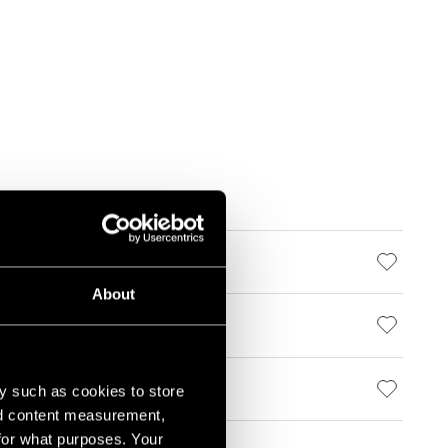
000 WHITE STRUCTURE
About
000 WHITE STRUCTURE
y such as cookies to store
3000 WHITE STRUCTURE
nd content measurement,
for what purposes. Your