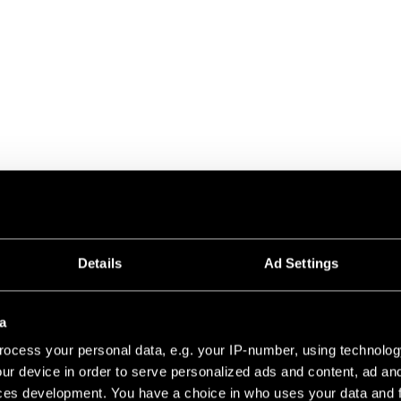
8V PROFILE SUSPENDED UP/DOWN
TRACK 48V HIGH PROFILE SUSPENDED UP/DOWN 1
Details
Ad Settings
TRACK 48V HIGH PROFILE SUSPENDED UP/DOWN 2
a
ocess your personal data, e.g. your IP-number, using technolog
TRACK 48V HIGH PROFILE SUSPENDED UP/DOWN 
ur device in order to serve personalized ads and content, ad a
ces development. You have a choice in who uses your data and 