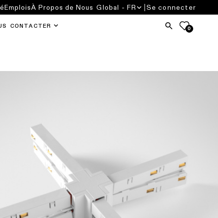
té
Emplois
À Propos de Nous
Global - FR
Se connecter
US CONTACTER
0