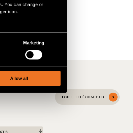
es. You can change or
ger icon.
several meters
Marketing
ails section
.
social media features and to
, advertising and analytics
Allow all
TOUT TÉLÉCHARGER
EXTS