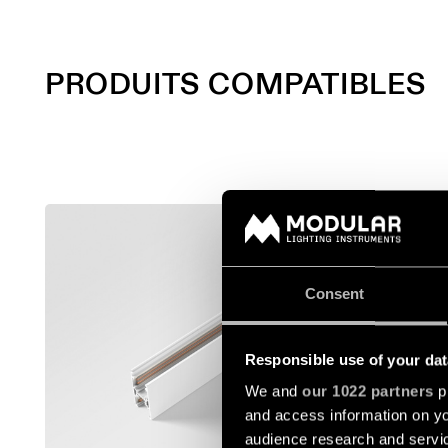
PRODUITS COMPATIBLES
TRACK 4
12360009
Consent
12360109
Responsible use of your dat
We and
our 1022 partners
pr
12360209
and access information on yo
audience research and servi