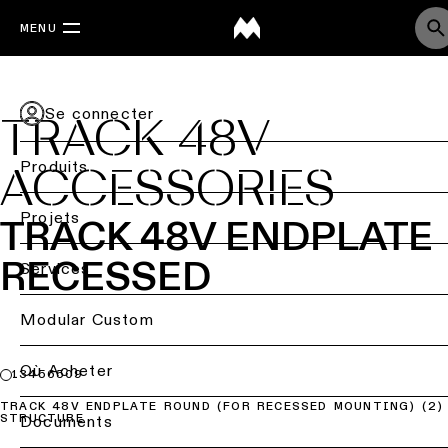
MENU
Se connecter
TRACK 48V
Produits
ACCESSORIES
Retournez
Projets
TRACK 48V ENDPLATE
RECESSED
Éclairage
Back
Services
de
Éclairage
plafond
par
Retour
Modular Custom
secteur
Éclairage
de
Étude
Où Acheter
Éclairage
13456509
plafond
d’éclairage
résidentiel
-
&
TRACK 48V ENDPLATE ROUND (FOR RECESSED MOUNTING) (2)
en
projets
Documents
STRUCTURE
saillie
DIALux
Éclairage