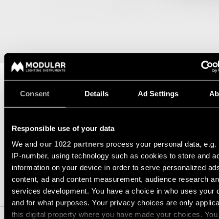
-
salon
d’éclairage
techniques
rails
Éclairage
Demandez
Visite
Éclairage
de
un
de
mural
couloir
devis
showroom
projet
LIENS
Éclairage
Éclairage
RAPIDES
mural
de
Assistance
-
showroom
technique
en
Consent
Details
Ad Settings
Ab
DATASHEET
ASSISTANCE TECHNIQUE
saillie
Réseau
Éclairage
Devenir
de
DEMANDER UN DEVIS
d'espace
partenaire
partenaires
Éclairage
de
Responsible use of your data
mural
travail
Visiter
-
We and
our 1022 partners
process your personal data, e.g.
un
Catalogue
encastré
CARACTÉRISTIQUES
IP-number, using technology such as cookies to store and a
TOUS
showroom
LES
information on your device in order to serve personalized ad
PROJETS
TOUS LES
LIENS
PRODUITS
content, ad and content measurement, audience research a
RAPIDES
LIENS
PRODUITS COMPATIBLES
services development. You have a choice in who uses your 
RAPIDES
LIENS
RAPIDES
and for what purposes. Your privacy choices are only applic
this digital property where you have made your choices. You
Consultez