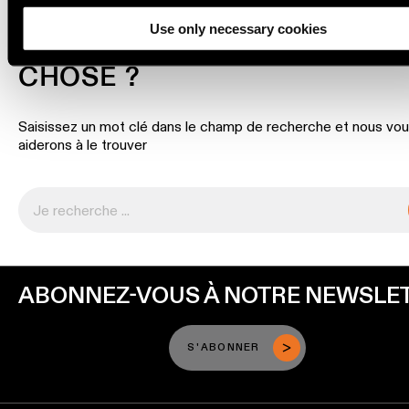
linéaire
Use only necessary cookies
VOUS CHERCHEZ QUELQUE
Éclairage
CHOSE ?
sur
rails
Saisissez un mot clé dans le champ de recherche et nous vo
aiderons à le trouver
Éclairage
de
profilé
Éclairage
monté
en
saillie
ABONNEZ-VOUS À NOTRE NEWSLE
Luminaires
S'ABONNER
suspendu