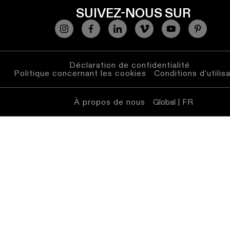
Éclairage
SUIVEZ-NOUS SUR
mural
Éclairage
lieux
humides
Déclaration de confidentialité
Politique concernant les cookies
Conditions d’utilis
Blanc
chaud
À propos de nous
Global | FR