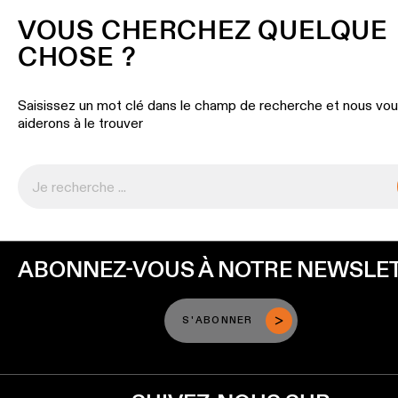
Éclairage
mural
VOUS CHERCHEZ QUELQUE
CHOSE ?
Éclairage
lieux
Saisissez un mot clé dans le champ de recherche et nous vo
humides
aiderons à le trouver
Blanc
chaud
ABONNEZ-VOUS À NOTRE NEWSLE
S'ABONNER