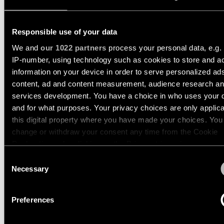
Histoires
le
projets
catalogue
Configurateur
de
d’éclairage
TRACK 48V PROFILE
produits
Responsible use of your data
linéaire
RECESSED
Étude
We and
our 1022 partners
process your personal data, e.g.
personnalisée
IP-number, using technology such as cookies to store and a
de
Abonnez-
Nouveautés
13419109
votre
vous
information on your device in order to serve personalized ad
1000 WHITE STRUCTURE
projet
à
content, ad and content measurement, audience research a
la
13419209
Histoires
services development. You have a choice in who uses your 
newsletter
2000 WHITE STRUCTURE
de
and for what purposes. Your privacy choices are only applic
produits
13419309
this digital property where you have made your choices. You
3000 WHITE STRUCTURE
Réseau
change or withdraw your consent any time from the Cookie
de
Histoires
Declaration or by clicking on the Privacy trigger icon.
partenaires
de
TRACK 48V PROFILE
Consent
concepteurs
RECESSED TRIMLESS
If you allow, we would also like to:
Necessary
Selection
Offres
Collect information about your geographical location 
d’emploi
Histoires des ingénieurs
can be accurate to within several meters
Preferences
Identify your device by actively scanning it for specifi
TRACK 48V PROFILE
characteristics (fingerprinting)
Éclairage
SURFACE