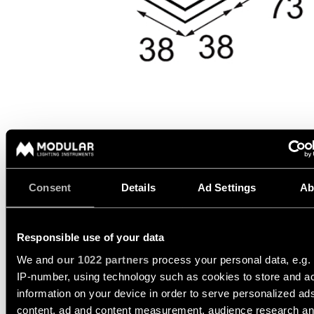
-
salon
d’éclairage
techniques
rails
Éclairage
Demandez
Visite
Éclairage
de
un
de
mural
couloir
devis
showroom
projet
LIENS
Éclairage
Éclairage
RAPIDES
mural
de
Assistance
-
showroom
technique
en
saillie
Réseau
Éclairage
Devenir
de
d'espace
partenaire
partenaires
Éclairage
de
Consent
Details
Ad Settings
Ab
mural
travail
Visiter
-
un
Catalogue
encastré
TOUS
showroom
DATASHEET
ASSISTANCE TECHNIQUE
LES
Responsible use of your data
PROJETS
TOUS LES
LIENS
DEMANDER UN DEVIS
PRODUITS
We and
our 1022 partners
process your personal data, e.g.
RAPIDES
LIENS
RAPIDES
IP-number, using technology such as cookies to store and a
LIENS
RAPIDES
information on your device in order to serve personalized ad
Consultez
content, ad and content measurement, audience research a