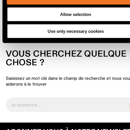
linéaire
TÉLÉCHARGEMENTS
Allow selection
Éclairage
sur
rails
Use only necessary cookies
Éclairage
VOUS CHERCHEZ QUELQUE
de
profilé
CHOSE ?
Éclairage
Saisissez un mot clé dans le champ de recherche et nous vo
monté
aiderons à le trouver
en
saillie
Luminaires
suspendu