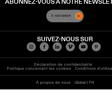
ABONNEZ-VOUS À NOTRE NEWSLE
Éclairage
mural
S'ABONNER
Éclairage
lieux
humides
SUIVEZ-NOUS SUR
Blanc
chaud
Déclaration de confidentialité
Politique concernant les cookies
Conditions d’utilis
À propos de nous
Global | FR