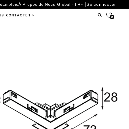
té
Emplois
À Propos de Nous
Global - FR
Se connecter
US CONTACTER
0