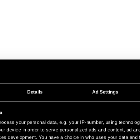
8V PROFILE RECESSED
1000 BLACK STRUCTURE
Details
Ad Settings
2000 BLACK STRUCTURE
a
ocess your personal data, e.g. your IP-number, using technolog
3000 BLACK STRUCTURE
ur device in order to serve personalized ads and content, ad a
ces development. You have a choice in who uses your data and 