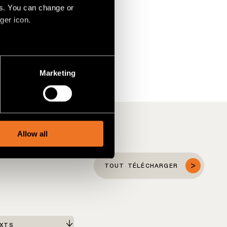
es. You can change or
ger icon.
several meters
Marketing
ails section
.
social media features and to
, advertising and analytics
Allow all
TOUT TÉLÉCHARGER
EXTS