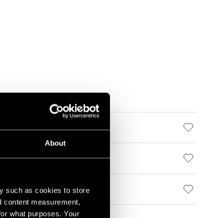
About
y such as cookies to store
nd content measurement,
for what purposes. Your