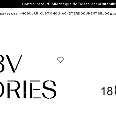
Configurateur
Bibliothèque de Ressources
Durabili
MODULAR CUSTOM
OÙ ACHETER
DOCUMENTS
BLOG
SERVICES
NO
8V
RIES