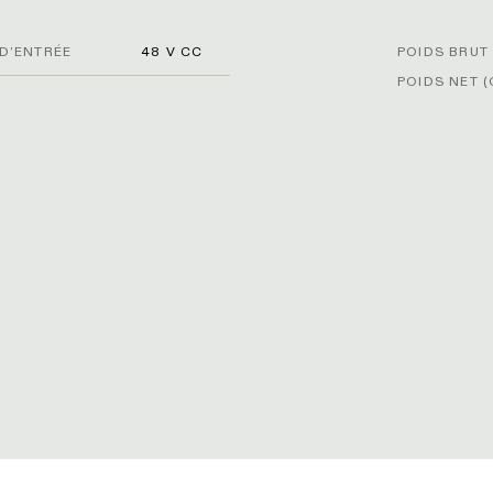
D’ENTRÉE
48 V CC
POIDS BRUT 
POIDS NET (