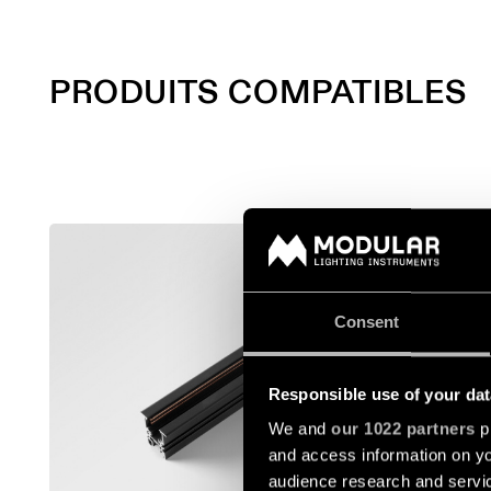
PRODUITS COMPATIBLES
TRACK 4
13419132
Consent
13419232
Responsible use of your dat
We and
our 1022 partners
pr
13419332
and access information on yo
audience research and servi