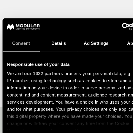
-
salon
d’éclairage
techniques
rails
Éclairage
Demandez
Visite
Éclairage
de
un
de
mural
couloir
devis
showroom
projet
LIENS
DATASHEET
ASSISTANCE TECHNIQUE
Éclairage
Éclairage
Consent
Details
Ad Settings
Ab
RAPIDES
mural
de
Assistance
-
DEMANDER UN DEVIS
showroom
technique
en
saillie
Réseau
Responsible use of your data
Éclairage
Devenir
de
d'espace
partenaire
We and
our 1022 partners
process your personal data, e.g.
partenaires
Éclairage
CARACTÉRISTIQUES
de
IP-number, using technology such as cookies to store and a
mural
travail
Visiter
-
information on your device in order to serve personalized ad
un
Catalogue
encastré
TOUS
content, ad and content measurement, audience research a
TÉLÉCHARGEMENTS
showroom
LES
PROJETS
services development. You have a choice in who uses your 
TOUS LES
LIENS
PRODUITS
and for what purposes. Your privacy choices are only applic
RAPIDES
LIENS
RAPIDES
this digital property where you have made your choices. You
VOUS AIMEZ CE QUE VOUS
LIENS
RAPIDES
change or withdraw your consent any time from the Cookie
VOYEZ ET SOUHAITEZ PLUS
Consultez
Declaration or by clicking on the Privacy trigger icon.