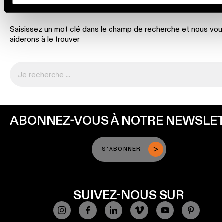
CHOSE ?
linéaire
Saisissez un mot clé dans le champ de recherche et nous vo
Éclairage
aiderons à le trouver
sur
rails
Éclairage
de
profilé
ABONNEZ-VOUS À NOTRE NEWSLE
Éclairage
monté
en
S'ABONNER
saillie
Luminaires
SUIVEZ-NOUS SUR
suspendu