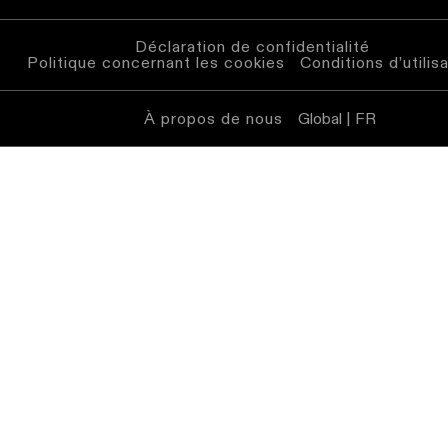
Éclairage
mural
Déclaration de confidentialité
Politique concernant les cookies
Conditions d’utilis
Éclairage
lieux
À propos de nous
humides
Global | FR
Blanc
chaud