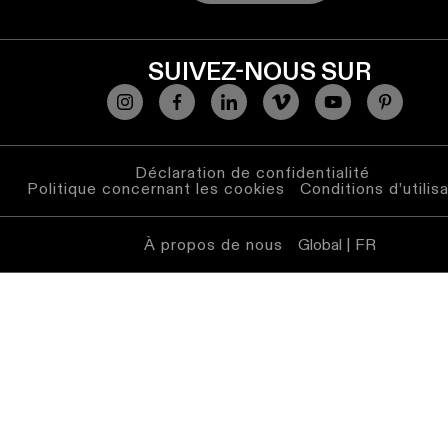
Éclairage
mural
SUIVEZ-NOUS SUR
Éclairage
lieux
humides
Déclaration de confidentialité
Blanc
Politique concernant les cookies
Conditions d’utilis
chaud
À propos de nous
Global | FR