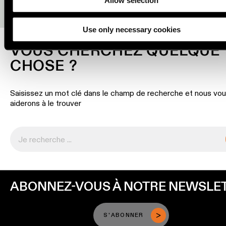
linéaire
Où acheter
Use only necessary cookies
Éclairage
sur
VOUS CHERCHEZ QUELQUE
rails
CHOSE ?
Éclairage
de
Saisissez un mot clé dans le champ de recherche et nous vo
profilé
aiderons à le trouver
Éclairage
monté
en
saillie
ABONNEZ-VOUS À NOTRE NEWSLE
Luminaires
suspendu
S'ABONNER