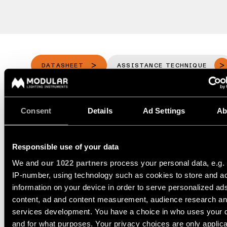
-
salon
d’éclairage
techniques
rails
Éclairage
Demandez
Visite
Éclairage
de
un
de
mural
couloir
devis
showroom
projet
LIENS
DATASHEET
ASSISTANCE TECHNIQUE
Éclairage
Éclairage
RAPIDES
mural
de
Assistance
-
DEMANDER UN DEVIS
showroom
technique
en
saillie
Réseau
Consent
Details
Ad Settings
Ab
Éclairage
Devenir
de
d'espace
partenaire
partenaires
Éclairage
CARACTÉRISTIQUES
de
mural
travail
Visiter
Responsible use of your data
-
un
Catalogue
encastré
TOUS
TÉLÉCHARGEMENTS
We and
our 1022 partners
process your personal data, e.g.
showroom
LES
PROJETS
IP-number, using technology such as cookies to store and a
TOUS LES
LIENS
PRODUITS
information on your device in order to serve personalized ad
RAPIDES
LIENS
RAPIDES
content, ad and content measurement, audience research a
LIENS
RAPIDES
ACCESSOIRES
services development. You have a choice in who uses your 
Consultez
and for what purposes. Your privacy choices are only applic