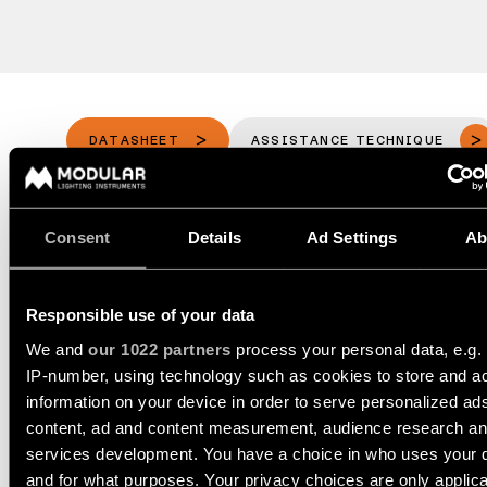
-
salon
d’éclairage
techniques
rails
Éclairage
Demandez
Visite
Éclairage
de
un
de
mural
couloir
devis
showroom
projet
LIENS
DATASHEET
ASSISTANCE TECHNIQUE
Éclairage
Éclairage
RAPIDES
mural
de
Assistance
-
DEMANDER UN DEVIS
showroom
technique
en
saillie
Réseau
Consent
Details
Ad Settings
Ab
Éclairage
Devenir
de
d'espace
partenaire
partenaires
Éclairage
CARACTÉRISTIQUES
de
mural
travail
Visiter
Responsible use of your data
-
un
Catalogue
encastré
TOUS
TÉLÉCHARGEMENTS
We and
our 1022 partners
process your personal data, e.g.
showroom
LES
PROJETS
IP-number, using technology such as cookies to store and a
TOUS LES
LIENS
PRODUITS
information on your device in order to serve personalized ad
RAPIDES
LIENS
RAPIDES
content, ad and content measurement, audience research a
LIENS
RAPIDES
ACCESSOIRES
services development. You have a choice in who uses your 
Consultez
and for what purposes. Your privacy choices are only applic