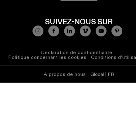
Éclairage
mural
SUIVEZ-NOUS SUR
Éclairage
lieux
humides
Déclaration de confidentialité
Blanc
Politique concernant les cookies
Conditions d’utilis
chaud
À propos de nous
Global | FR