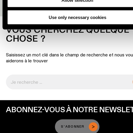
linéaire
Où acheter
Use only necessary cookies
Éclairage
sur
VOUS CHERCHEZ QUELQUE
rails
CHOSE ?
Éclairage
de
Saisissez un mot clé dans le champ de recherche et nous vo
profilé
aiderons à le trouver
Éclairage
monté
en
saillie
ABONNEZ-VOUS À NOTRE NEWSLE
Luminaires
suspendu
S'ABONNER