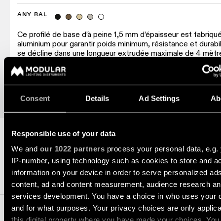
Histoires
le
projets
catalogue
ANY RAL
Configurateur
de
d’éclairage
produits
linéaire
Ce profilé de base d’à peine 1,5 mm d’épaisseur est fabriqu
Étude
aluminium pour garantir poids minimum, résistance et durabili
personnalisée
se décline dans une longueur extrudée maximale de 4 mètr
de
Abonnez-
offrant le double avantage d’éviter une courbure pendant le
Nouveautés
votre
vous
transport et de faciliter la manipulation du profilé pendant
projet
à
l’installation.
la
Histoires
newsletter
Consent
Details
Ad Settings
Ab
de
produits
Réseau
Responsible use of your data
de
Histoires
partenaires
de
We and
our 1022 partners
process your personal data, e.g.
concepteurs
IP-number, using technology such as cookies to store and a
information on your device in order to serve personalized ad
Offres
SYSTÈME MODUPOINT
d’emploi
content, ad and content measurement, audience research a
Histoires des ingénieurs
services development. You have a choice in who uses your 
and for what purposes. Your privacy choices are only applic
Éclairage
this digital property where you have made your choices. You