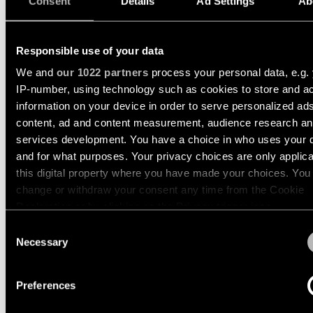
Consent
Details
Ad Settings
Ab
-
salon
d’éclairage
techniques
rails
Éclairage
Demandez
Ouvrir les filtres
Visite
Éclairage
de
Responsible use of your data
un
de
mural
couloir
devis
showroom
We and
our 1022 partners
process your personal data, e.g.
projet
IP-number, using technology such as cookies to store and a
LIENS
Éclairage
Éclairage
LOTIS TUBE SURFACE 8
RAPIDES
information on your device in order to serve personalized ad
mural
de
Assistance
1X
-
showroom
technique
content, ad and content measurement, audience research a
en
services development. You have a choice in who uses your 
saillie
Réseau
Éclairage
10883009
Devenir
and for what purposes. Your privacy choices are only applic
de
GU10 WHITE STRUCTURE - WHITE STRUCTURE
d'espace
partenaire
this digital property where you have made your choices. You
partenaires
Éclairage
de
10883032
change or withdraw your consent any time from the Cookie
mural
travail
GU10 BLACK STRUCTURE - GOLD ANODISED
Visiter
-
Declaration or by clicking on the Privacy trigger icon.
un
Catalogue
encastré
10883089
TOUS
showroom
Consent
LES
GU10 WHITE STRUCTURE - GOLD ANODISED
PROJETS
If you allow, we would also like to:
Necessary
Selection
TOUS LES
LIENS
10883209
PRODUITS
Collect information about your geographical location 
RAPIDES
LIENS
IP44 GU10 WHITE STRUCTURE - WHITE STRUCTURE
RAPIDES
can be accurate to within several meters
LIENS
Preferences
RAPIDES
Afficher plus
(
2
)
Sélectionner des filtres
Identify your device by actively scanning it for specifi
Consultez
characteristics (fingerprinting)