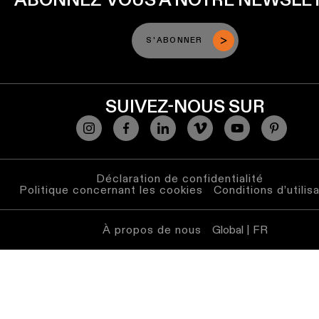
linéaire
S'ABONNER
Éclairage
sur
rails
SUIVEZ-NOUS SUR
Éclairage
de
profilé
Déclaration de confidentialité
Éclairage
Politique concernant les cookies
Conditions d’utilis
monté
en
saillie
À propos de nous
Global | FR
Luminaires
suspendu