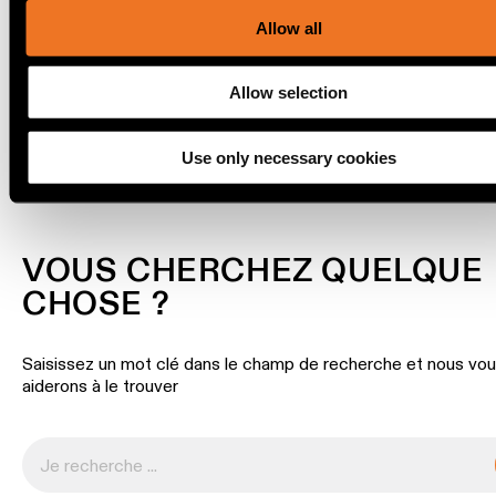
linéaire
our social media, advertising and analytics partners.
Allow all
Éclairage
Allow selection
sur
TÉLÉCHARGEMENTS
rails
Use only necessary cookies
Éclairage
de
profilé
VOUS CHERCHEZ QUELQUE
Éclairage
CHOSE ?
monté
en
saillie
Saisissez un mot clé dans le champ de recherche et nous vo
aiderons à le trouver
Luminaires
suspendu