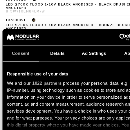
linéaire
LED 2700K FLOOD 1-10V BLACK ANODISED - BLACK BRUSHE
ANODISED
8.5W
716LM
84LM/W
Éclairage
13690021
sur
LED 2700K FLOOD 1-10V BLACK ANODISED - BRONZE BRUS
ANODISED
rails
8.5W
708LM
83LM/W
13690023
LED 2700K FLOOD 1-10V BLACK ANODISED - CHAMPAGNE B
Éclairage
ANODISED
de
Consent
Details
Ad Settings
Ab
8.5W
731LM
86LM/W
profilé
13690025
LED 2700K FLOOD 1-10V BLACK ANODISED - SILVER BRONZ
BRUSHED ANODISED
Responsible use of your data
8.5W
710LM
84LM/W
Éclairage
monté
We and
our 1022 partners
process your personal data, e.g.
Afficher plus
(
56
)
en
IP-number, using technology such as cookies to store and a
saillie
information on your device in order to serve personalized ad
content, ad and content measurement, audience research a
EXTRUDED TRACK 48V
Luminaires
services development. You have a choice in who uses your 
SUSPENDED 46 600 1X
suspendu
and for what purposes. Your privacy choices are only applic
this digital property where you have made your choices. You