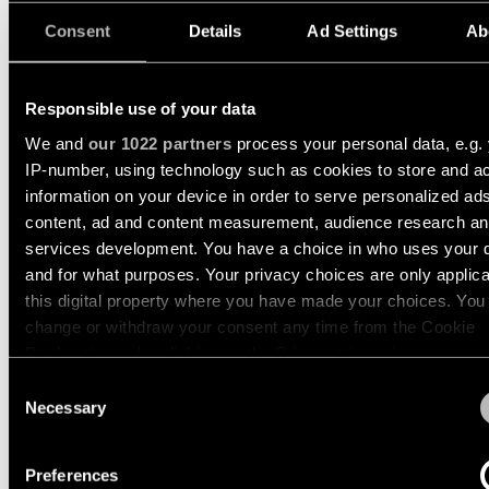
13700109
Histoires
le
LED 3000K 1-10V WHITE STRUCTURE
projets
catalogue
Consent
Details
Ad Settings
Ab
Configurateur
14W
1072LM
77LM/W
CRI90
de
d’éclairage
produits
13700132
linéaire
LED 3000K 1-10V BLACK STRUCTURE
Étude
14W
1072LM
77LM/W
CRI90
Responsible use of your data
personnalisée
de
Abonnez-
Nouveautés
Afficher plus
(
8
)
Sélectionner des filtres
We and
our 1022 partners
process your personal data, e.g.
votre
vous
IP-number, using technology such as cookies to store and a
projet
à
la
information on your device in order to serve personalized ad
Histoires
newsletter
content, ad and content measurement, audience research a
de
produits
services development. You have a choice in who uses your 
and for what purposes. Your privacy choices are only applic
Réseau
de
this digital property where you have made your choices. You
Histoires
ACCESSOIRES OPTIQUES
partenaires
change or withdraw your consent any time from the Cookie
de
concepteurs
Declaration or by clicking on the Privacy trigger icon.
Offres
Consent
d’emploi
If you allow, we would also like to:
Necessary
Selection
Histoires des ingénieurs
Collect information about your geographical location 
COMBINEZ AVEC
can be accurate to within several meters
Preferences
Éclairage
Identify your device by actively scanning it for specifi