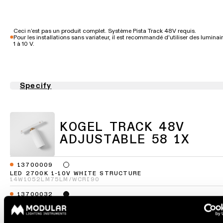
-
salon
d’éclairage
techniques
rails
Éclairage
Demandez
Visite
Ceci n’est pas un produit complet. Système Pista Track 48V requis.
Éclairage
de
un
Pour les installations sans variateur, il est recommandé d'utiliser des luminai
de
mural
1 à 10 V.
couloir
devis
showroom
projet
LIENS
Éclairage
Éclairage
RAPIDES
mural
de
Assistance
-
Specify
showroom
technique
en
saillie
Réseau
Éclairage
Devenir
de
d'espace
partenaire
partenaires
KOGEL TRACK 48V
Éclairage
de
mural
travail
ADJUSTABLE 58 1X
Visiter
-
un
Catalogue
encastré
TOUS
showroom
LES
13700009
PROJETS
LED 2700K 1-10V WHITE STRUCTURE
TOUS LES
LIENS
14W
1052LM
75LM/W
CRI90
PRODUITS
RAPIDES
LIENS
RAPIDES
13700032
LIENS
LED 2700K 1-10V BLACK STRUCTURE
RAPIDES
14W
1052LM
75LM/W
CRI90
Consultez