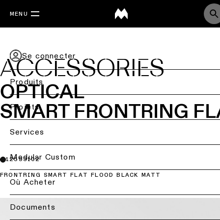
MENU
Se connecter
ACCESSORIES
Produits
OPTICAL
SMART FRONTRING FL
Retournez
Projets
Éclairage
Back
Services
de
Éclairage
plafond
par
Retour
Modular Custom
12553102
secteur
Éclairage
FRONTRING SMART FLAT FLOOD BLACK MATT
de
Étude
Où Acheter
Éclairage
plafond
d’éclairage
résidentiel
-
&
en
projets
Documents
saillie
DIALux
Éclairage