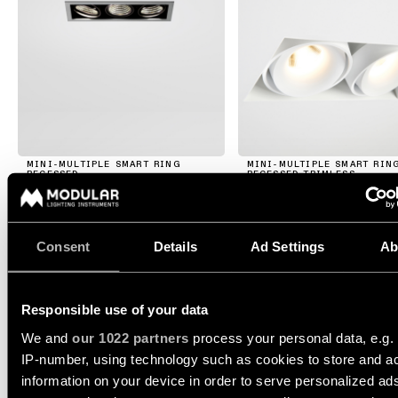
Histoires
le
projets
catalogue
Configurateur
de
d’éclairage
produits
linéaire
Étude
personnalisée
de
Abonnez-
Nouveautés
votre
vous
projet
à
la
Histoires
MINI-MULTIPLE SMART RING
MINI-MULTIPLE SMART RIN
newsletter
RECESSED
RECESSED TRIMLESS
de
produits
Réseau
de
MINI-MULTIPLE SMART
Consent
Details
Ad Settings
Ab
Histoires
partenaires
de
RING RECESSED
concepteurs
ADJUSTABLE 1X
Responsible use of your data
Offres
d’emploi
12524005
Histoires des ingénieurs
We and
our 1022 partners
process your personal data, e.g.
LED 2700K DE ALUMINIUM MATT - BLACK MATT
500MA
707LM
77LM/W
IP-number, using technology such as cookies to store and a
information on your device in order to serve personalized ad
12524009
Éclairage
LED 2700K DE WHITE STRUCTURE