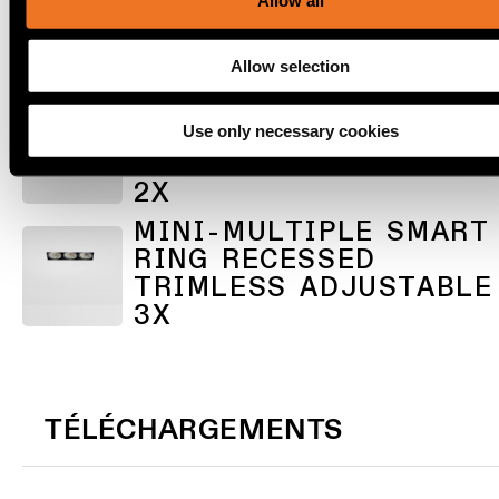
Allow all
Éclairage
RING RECESSED
mural
TRIMLESS ADJUSTABLE
Allow selection
1X
Éclairage
MINI-MULTIPLE SMART
lieux
Use only necessary cookies
humides
RING RECESSED
TRIMLESS ADJUSTABLE
2X
Blanc
chaud
MINI-MULTIPLE SMART
RING RECESSED
TRIMLESS ADJUSTABLE
3X
TÉLÉCHARGEMENTS