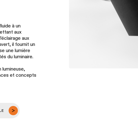
luide à un
ettant aux
l’éclairage aux
rt, il fournit un
use une lumière
és du luminaire.
n lumineuse,
nces et concepts
LE