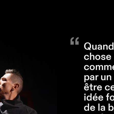
Quand 
chose 
comme
par un
être c
idée fo
de la b