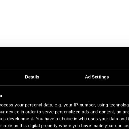
DES CO
Details
Ad Settings
FAÇONN
a
Hollow est dispon
ocess your personal data, e.g. your IP-number, using technolog
soigneusement cho
d’intérieur et pro
ur device in order to serve personalized ads and content, ad a
qui se fond dans 
ces development. You have a choice in who uses your data and 
contraste plus so
licable on this digital property where you have made your choic
ou apportez de la