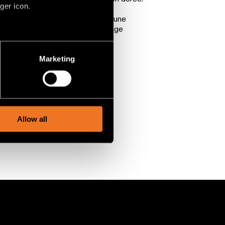
ger icon.
ffre une nouvelle façon de créer une
 conservant un concept d’éclairage
several meters
Marketing
ails section
.
A GAMME COMPLÈTE
social media features and to
, advertising and analytics
Allow all