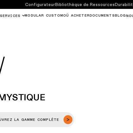
Configurateur
Bibliothèque de Ressources
Durabili
MODULAR CUSTOM
OÙ ACHETER
DOCUMENTS
BLOG
SERVICES
NO
W
 MYSTIQUE
UVREZ LA GAMME COMPLÈTE