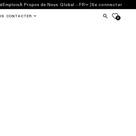
té
Emplois
À Propos de Nous
Global - FR
Se connecter
US CONTACTER
0