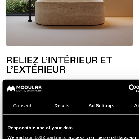
RELIEZ L’INTÉRIEUR ET
L’EXTÉRIEUR
La version IP vous permet d’obtenir une continuité totale
dans votre maison, jusque dans la salle de bain ou sur la
terrasse. Un choix parmi les derniers protocoles de
variation est aussi disponible.
Consent
Details
Ad Settings
A
DÉCOUVREZ NOS ÉCLAIRAGES LIEUX
Responsible use of your data
HUMIDES
We and
our 1022 partners
process your personal data, e.g.