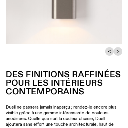
Histoires
le
projets
catalogue
Configurateur
de
d’éclairage
produits
linéaire
Étude
personnalisée
de
Abonnez-
Nouveautés
votre
vous
projet
à
la
Histoires
newsletter
de
produits
DES FINITIONS RAFFINÉES
Réseau
de
POUR LES INTÉRIEURS
Histoires
partenaires
de
CONTEMPORAINS
concepteurs
Offres
d’emploi
Duell ne passera jamais inaperçu ; rendez-le encore plus
Histoires des ingénieurs
visible grâce à une gamme intéressante de couleurs
anodisées. Quelle que soit la couleur choisie, Duell
ajoutera sans effort une touche architecturale, haut de
Éclairage