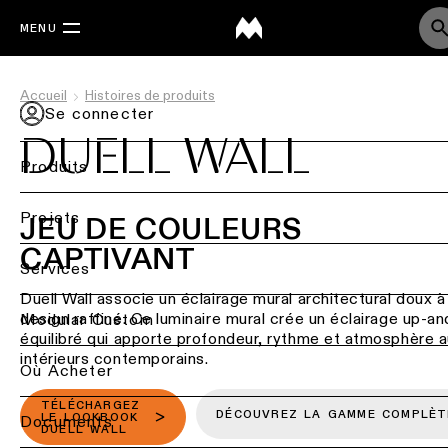
MENU
Accueil
Histoires de produits
Se connecter
DUELL WALL
Produits
Retournez
Projets
JEU DE COULEURS
CAPTIVANT
Éclairage
Back
Services
de
Duell Wall associe un éclairage mural architectural doux à
Éclairage
plafond
design raffiné. Ce luminaire mural crée un éclairage up-
par
Retour
Modular Custom
équilibré qui apporte profondeur, rythme et atmosphère 
secteur
Éclairage
intérieurs contemporains.
de
Étude
Où Acheter
Éclairage
plafond
d’éclairage
résidentiel
-
&
TÉLÉCHARGEZ
DÉCOUVREZ LA GAMME COMPLÈT
en
projets
Documents
LE LOOKBOOK
DUELL WALL
saillie
DIALux
Éclairage