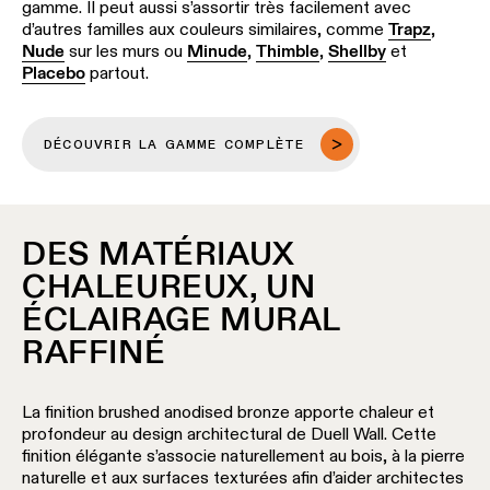
gamme. Il peut aussi s’assortir très facilement avec
linéaire
d’autres familles aux couleurs similaires, comme
Trapz
,
Nude
sur les murs ou
Minude
,
Thimble
,
Shellby
et
Placebo
partout.
Éclairage
sur
rails
DÉCOUVRIR LA GAMME COMPLÈTE
Éclairage
de
profilé
DES MATÉRIAUX
CHALEUREUX, UN
Éclairage
monté
ÉCLAIRAGE MURAL
en
RAFFINÉ
saillie
Luminaires
La finition brushed anodised bronze apporte chaleur et
suspendu
profondeur au design architectural de Duell Wall. Cette
finition élégante s’associe naturellement au bois, à la pierre
naturelle et aux surfaces texturées afin d’aider architectes