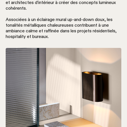
Éclairage
et architectes d’intérieur à créer des concepts lumineux
mural
cohérents.
Associées à un éclairage mural up-and-down doux, les
Éclairage
tonalités métalliques chaleureuses contribuent à une
lieux
ambiance calme et raffinée dans les projets résidentiels,
humides
hospitality et bureaux.
Blanc
chaud