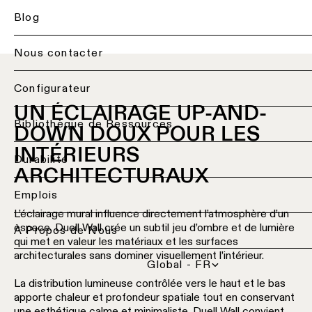
de
Blog
bureau
Éclairage
Conseil
de
en
plafond
éclairage
Nous contacter
Éclairage
-
pour
hôtelier
encastré
votre
Back
Configurateur
projet
Éclairage
UN ÉCLAIRAGE UP-AND-
Services
Éclairage
retail
de
Personnalisation
d’éclairage
Bibliothèque de Ressources
DOWN DOUX POUR LES
plafond
d’un
pour
Éclairage
-
produit
INTÉRIEURS
professionnels
santé
Durabilité
suspensions
ARCHITECTURAUX
Contactez
Éclairage
Devis
un
Éclairage
pour
par
Emplois
représentant
de
projets
pièce
local
L’éclairage mural influence directement l’atmosphère d’un
plafond
espace. Duell Wall crée un subtil jeu d’ombre et de lumière
À Propos de Nous
-
Éclairage
Réparation
qui met en valeur les matériaux et les surfaces
profils
de
Demandez l'étude de 
&
architecturales sans dominer visuellement l’intérieur.
cuisine
modernisation
Global - FR
Éclairage
LED
Demandez
La distribution lumineuse contrôlée vers le haut et le bas
de
Éclairage
un
apporte chaleur et profondeur spatiale tout en conservant
plafond
du
design
Conseils
une esthétique calme et minimaliste. Duell Wall convient