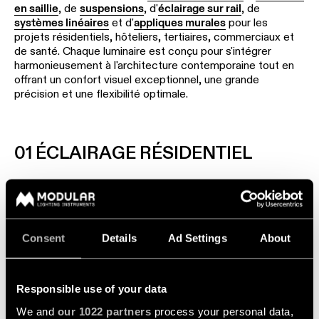
linéaire
en saillie
, de
suspensions
, d'
éclairage sur rail
, de
systèmes linéaires
et d'
appliques murales
pour les
projets résidentiels, hôteliers, tertiaires, commerciaux et
Éclairage
de santé. Chaque luminaire est conçu pour s'intégrer
sur
harmonieusement à l'architecture contemporaine tout en
rails
offrant un confort visuel exceptionnel, une grande
précision et une flexibilité optimale.
Éclairage
de
profilé
01 ÉCLAIRAGE RÉSIDENTIEL
Éclairage
Créez des intérieurs chaleureux grâce à un éclairage
monté
architectural qui associe fonctionnalité et ambiance. Notre
en
collection comprend des luminaires encastrés, en saillie,
saillie
muraux et suspendus qui s'intègrent parfaitement aux
Consent
Details
Ad Settings
About
espaces de vie contemporains. Que ce soit pour une
cuisine, un séjour, une chambre ou une salle de bains, nos
Luminaires
solutions d'éclairage améliorent le confort au quotidien
suspendu
Responsible use of your data
tout en sublimant l'architecture intérieure.
We and
our 1022 partners
process your personal data,