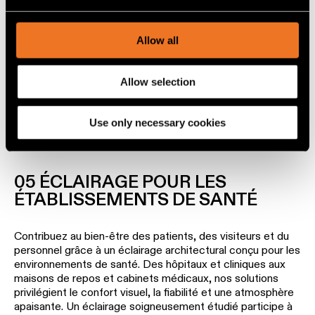
and set your preferences in the
details section
.
04 ÉCLAIRAGE POUR LE
COMMERCE
We use cookies and similar tracking technologies to
Allow all
personalize content and ads, to provide social media
features and to analyze our traffic. We also share
Mettez vos produits en valeur et améliorez l'expérience
Allow selection
information about your use of our site with our social
d'achat grâce à un éclairage de précision. Nos luminaires
architecturaux offrent un excellent rendu des couleurs, un
media, advertising and analytics partners.
confort visuel optimal et une grande flexibilité afin de créer
Use only necessary cookies
des espaces commerciaux qui renforcent l'identité de la
marque et invitent les visiteurs à découvrir chaque produit.
05 ÉCLAIRAGE POUR LES
ÉTABLISSEMENTS DE SANTÉ
Contribuez au bien-être des patients, des visiteurs et du
personnel grâce à un éclairage architectural conçu pour les
environnements de santé. Des hôpitaux et cliniques aux
maisons de repos et cabinets médicaux, nos solutions
privilégient le confort visuel, la fiabilité et une atmosphère
apaisante. Un éclairage soigneusement étudié participe à