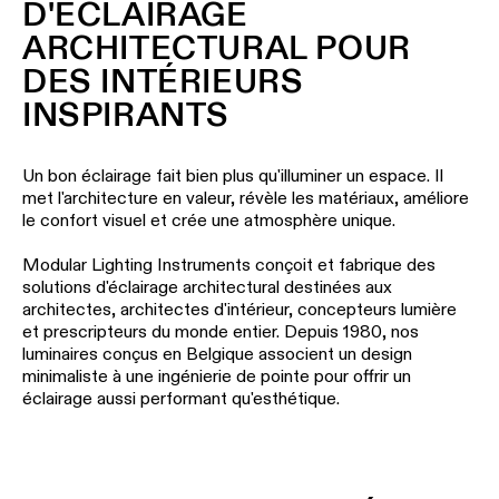
-
D'ÉCLAIRAGE
salon
d’éclairage
techniques
rails
ARCHITECTURAL POUR
Éclairage
Demandez
Visite
DES INTÉRIEURS
Éclairage
de
un
de
mural
couloir
devis
INSPIRANTS
showroom
projet
LIENS
Éclairage
Éclairage
RAPIDES
mural
de
Un bon éclairage fait bien plus qu'illuminer un espace. Il
Assistance
-
showroom
technique
met l'architecture en valeur, révèle les matériaux, améliore
en
le confort visuel et crée une atmosphère unique.
saillie
Réseau
Éclairage
Devenir
de
Modular Lighting Instruments conçoit et fabrique des
d'espace
partenaire
partenaires
Éclairage
solutions d'éclairage architectural destinées aux
de
mural
travail
architectes, architectes d'intérieur, concepteurs lumière
Visiter
-
et prescripteurs du monde entier. Depuis 1980, nos
un
Catalogue
encastré
luminaires conçus en Belgique associent un design
TOUS
showroom
LES
minimaliste à une ingénierie de pointe pour offrir un
PROJETS
TOUS LES
éclairage aussi performant qu'esthétique.
LIENS
PRODUITS
RAPIDES
LIENS
RAPIDES
LIENS
RAPIDES
Consultez