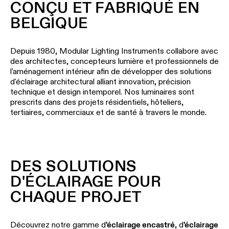
CONÇU ET FABRIQUÉ EN
Histoires
le
projets
catalogue
Configurateur
BELGIQUE
de
d’éclairage
produits
linéaire
Étude
Depuis 1980, Modular Lighting Instruments collabore avec
personnalisée
des architectes, concepteurs lumière et professionnels de
de
Abonnez-
Nouveautés
l'aménagement intérieur afin de développer des solutions
votre
vous
d'éclairage architectural alliant innovation, précision
projet
à
la
technique et design intemporel. Nos luminaires sont
Histoires
newsletter
prescrits dans des projets résidentiels, hôteliers,
de
tertiaires, commerciaux et de santé à travers le monde.
produits
Réseau
de
Histoires
partenaires
de
DES SOLUTIONS
concepteurs
D'ÉCLAIRAGE POUR
Offres
d’emploi
CHAQUE PROJET
Histoires des ingénieurs
Éclairage
Découvrez notre gamme d
'éclairage encastré
, d
'éclairage