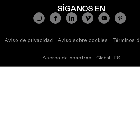
SÍGANOS EN
Atenuación
cálida
Warm
Dim
Aviso de privacidad
Aviso sobre cookies
Términos d
Acerca de nosotros
Global | ES