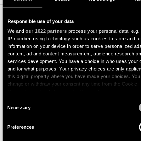
showroom
Historias
de
VÍNCULOS
Iluminación
proyectos
RÁPIDOS
de
Responsible use of your data
pared
We and
our 1022 partners
process your personal data, e.g.
-
TRACK 48V PROFILE
Consultas
semiempotrada
Consultar
IP-number, using technology such as cookies to store and a
de
RECESSED
catálogo
information on your device in order to serve personalized ad
proyectos
de
TODOS LOS
personalizadas
content, ad and content measurement, audience research a
productos
PRODUCTOS
13419109
services development. You have a choice in who uses your 
1000 WHITE STRUCTURE
VÍNCULOS
and for what purposes. Your privacy choices are only applic
RÁPIDOS
Suscripción
13419209
this digital property where you have made your choices. You
a
2000 WHITE STRUCTURE
change or withdraw your consent any time from the Cookie
boletín
13419309
Configurador
Declaration or by clicking on the Privacy trigger icon.
3000 WHITE STRUCTURE
de
Consent
iluminación
Donde
If you allow, we would also like to:
Necessary
lineal
Selection
comprar
TRACK 48V PROFILE
Collect information about your geographical location 
RECESSED TRIMLESS
can be accurate to within several meters
Novedades
Preferences
Oportunidades
Identify your device by actively scanning it for specifi
de
characteristics (fingerprinting)
empleo