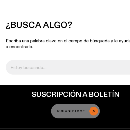
de
perfiles
¿BUSCA ALGO?
Iluminación
de
montaje
Escriba una palabra clave en el campo de búsqueda y le ayu
en
a encontrarlo.
superficie
Iluminación
suspendida
Iluminación
para
SUSCRIPCIÓN A BOLETÍN
pared
SUSCRIBIRME
Ubicaciones
húmedas